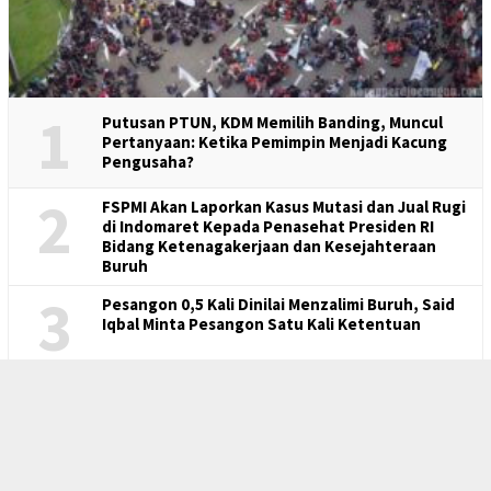
1
Putusan PTUN, KDM Memilih Banding, Muncul
Pertanyaan: Ketika Pemimpin Menjadi Kacung
Pengusaha?
2
FSPMI Akan Laporkan Kasus Mutasi dan Jual Rugi
di Indomaret Kepada Penasehat Presiden RI
Bidang Ketenagakerjaan dan Kesejahteraan
Buruh
3
Pesangon 0,5 Kali Dinilai Menzalimi Buruh, Said
Iqbal Minta Pesangon Satu Kali Ketentuan
4
Banding Atas Putusan PTUN, KDM Melawan
Rakyatnya Sendiri
Outsourcing Mesin Penghisap Darah Buruh