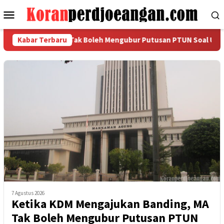
Loncat
Menu
ke
Mobile
konten
anding, MA Tak Boleh Mengubur Putusan PTUN Soal UMSK Jawa B
Kabar Terbaru
7 Agustus 2026
Ketika KDM Mengajukan Banding, MA
Tak Boleh Mengubur Putusan PTUN