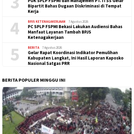
3
PUK SPLP FSPMI dan Manajemen PT. ITSS Gelar
Bipartit Bahas Dugaan Diskriminasi di Tempat
Kerja
4
BPJS KETENAGAKERJAAN
7 Agustus 2026
PC SPLP FSPMI Bekasi Lakukan Audiensi Bahas
Manfaat Layanan Tambah BPJS
Ketenagakerjaan
5
BERITA
7 Agustus 2026
Gelar Rapat Koordinasi Indikator Pemulihan
Kabupaten Langkat, Ini Hasil Laporan Kaposko
Nasional Satgas PRR
BERITA POPULER MINGGU INI