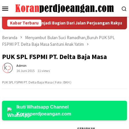
Loncat
Menu
ke
Mobile
konten
ka Unjuk Rasa Menjadi Bagian Dari Jalan Perjuangan Rakyat Peker
Kabar Terbaru
Beranda
Menyambut Bulan Suci Ramadhan,Buruh PUK SPL
FSPMI PT. Delta Baja Masa Santuni Anak Yatim
PUK SPL FSPMI PT. Delta Baja Masa
Admin
16 Juni 2015
11 views
PUK SPL FSPMI PT. Delta Baja Masa ( Foto : BKH )
Ikuti Whatsapp Channel
Koranperdjoeangan.com
SEBARKAN