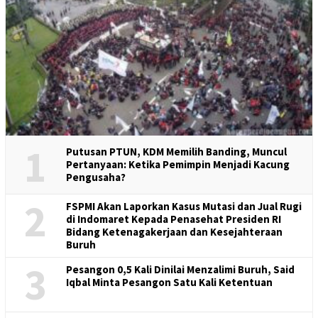
1
Putusan PTUN, KDM Memilih Banding, Muncul
Pertanyaan: Ketika Pemimpin Menjadi Kacung
Pengusaha?
2
FSPMI Akan Laporkan Kasus Mutasi dan Jual Rugi
di Indomaret Kepada Penasehat Presiden RI
Bidang Ketenagakerjaan dan Kesejahteraan
Buruh
3
Pesangon 0,5 Kali Dinilai Menzalimi Buruh, Said
Iqbal Minta Pesangon Satu Kali Ketentuan