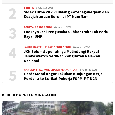
2
BERITA
6 Agustus 2026
Sidak Turba PKP RI Bidang Ketenagakerjaan dan
Kesejahteraan Buruh di PT Nam Nam
3
BERITA
,
SERBA SERBI
6 Agustus 2026
Enaknya Jadi Pengusaha Subkontrak? Tak Perlu
Bayar UMK
4
JAMKESWATCH
,
PILAR
,
SERBA SERBI
6 Agustus 2026
JKN Belum Sepenuhnya Melindungi Rakyat,
Jamkeswatch Serukan Penguatan Relawan
Nasional
5
GARDA METAL
,
KUNJUNGAN KERJA
,
PILAR
6 Agustus 2026
Garda Metal Bogor Lakukan Kunjungan Kerja
Perdana ke Serikat Pekerja FSPMI PT NCNI
BERITA POPULER MINGGU INI