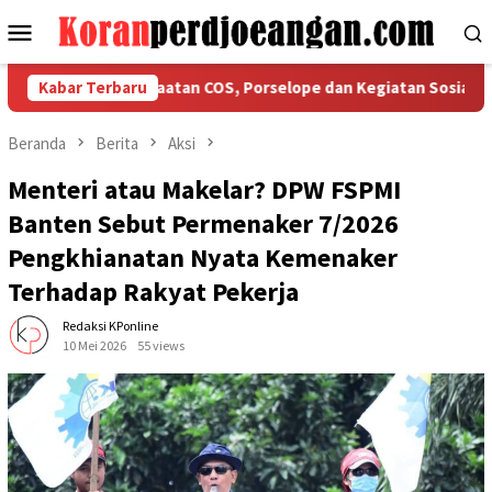
Loncat
Menu
ke
Mobile
konten
Tegaskan Ketaatan COS, Porselope dan Kegiatan Sosial
Kabar Terbaru
I
Beranda
Berita
Aksi
Menteri atau Makelar? DPW FSPMI
Banten Sebut Permenaker 7/2026
Pengkhianatan Nyata Kemenaker
Terhadap Rakyat Pekerja
Redaksi KPonline
10 Mei 2026
55 views