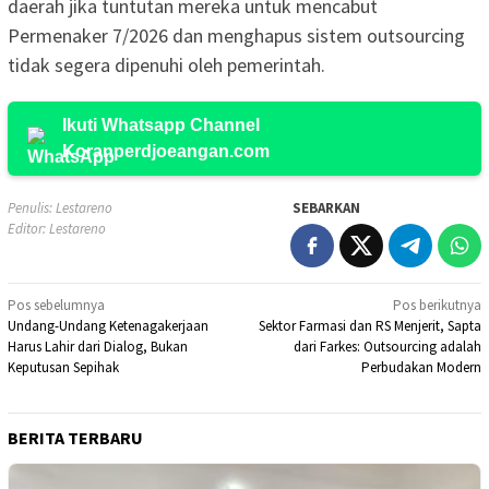
daerah jika tuntutan mereka untuk mencabut
Permenaker 7/2026 dan menghapus sistem outsourcing
tidak segera dipenuhi oleh pemerintah.
Ikuti Whatsapp Channel
Koranperdjoeangan.com
Penulis: Lestareno
SEBARKAN
Editor: Lestareno
Navigasi
Pos sebelumnya
Pos berikutnya
Undang-Undang Ketenagakerjaan
Sektor Farmasi dan RS Menjerit, Sapta
pos
Harus Lahir dari Dialog, Bukan
dari Farkes: Outsourcing adalah
Keputusan Sepihak
Perbudakan Modern
BERITA TERBARU