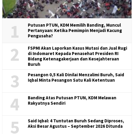
1
Putusan PTUN, KDM Memilih Banding, Muncul
Pertanyaan: Ketika Pemimpin Menjadi Kacung
Pengusaha?
2
FSPMI Akan Laporkan Kasus Mutasi dan Jual Rugi
di Indomaret Kepada Penasehat Presiden RI
Bidang Ketenagakerjaan dan Kesejahteraan
Buruh
3
Pesangon 0,5 Kali Dinilai Menzalimi Buruh, Said
Iqbal Minta Pesangon Satu Kali Ketentuan
4
Banding Atas Putusan PTUN, KDM Melawan
Rakyatnya Sendiri
5
Said Iqbal: 4 Tuntutan Buruh Sedang Diproses,
Aksi Besar Agustus – September 2026 Ditunda