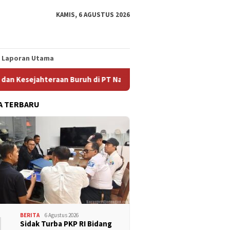
KAMIS, 6 AGUSTUS 2026
Laporan Utama
jahteraan Buruh di PT Nam Nam
Enaknya Jadi Pengusaha 
A TERBARU
1
BERITA
6 Agustus 2026
Sidak Turba PKP RI Bidang