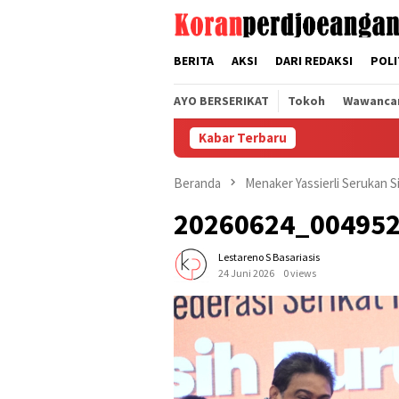
Loncat
tutup
ke
konten
BERITA
AKSI
DARI REDAKSI
POLI
AYO BERSERIKAT
Tokoh
Wawanca
Kabar Terbaru
Beranda
Menaker Yassierli Serukan 
20260624_00495
Lestareno S Basariasis
24 Juni 2026
0 views