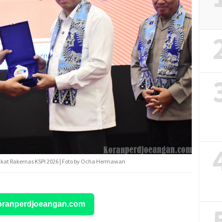
lakat Rakernas KSPI 2026 | Foto by Ocha Hermawan
Koranperdjoeangan.com