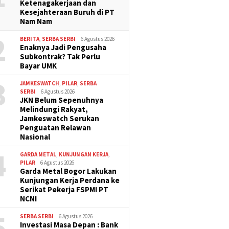
Ketenagakerjaan dan
Kesejahteraan Buruh di PT
Nam Nam
2
BERITA
,
SERBA SERBI
6 Agustus 2026
Enaknya Jadi Pengusaha
Subkontrak? Tak Perlu
Bayar UMK
3
JAMKESWATCH
,
PILAR
,
SERBA
SERBI
6 Agustus 2026
JKN Belum Sepenuhnya
Melindungi Rakyat,
Jamkeswatch Serukan
Penguatan Relawan
Nasional
4
GARDA METAL
,
KUNJUNGAN KERJA
,
PILAR
6 Agustus 2026
Garda Metal Bogor Lakukan
Kunjungan Kerja Perdana ke
Serikat Pekerja FSPMI PT
NCNI
5
SERBA SERBI
6 Agustus 2026
Investasi Masa Depan : Bank