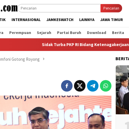
Pencarian
TIK
INTERNASIONAL
JAMKESWATCH
LAINNYA
JAWA TIMUR
ra
Perempuan
Sejarah
Partai Buruh
Download
Berita
Sidak Turba PKP RI Bidang Ketenagakerjaan dan Kese
BERIT
Simfoni Gotong Royong
2