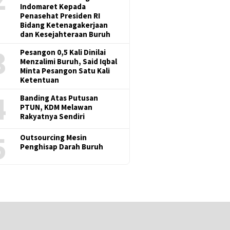
Indomaret Kepada
Penasehat Presiden RI
Bidang Ketenagakerjaan
dan Kesejahteraan Buruh
3
Pesangon 0,5 Kali Dinilai
Menzalimi Buruh, Said Iqbal
Minta Pesangon Satu Kali
Ketentuan
4
Banding Atas Putusan
PTUN, KDM Melawan
Rakyatnya Sendiri
5
Outsourcing Mesin
Penghisap Darah Buruh