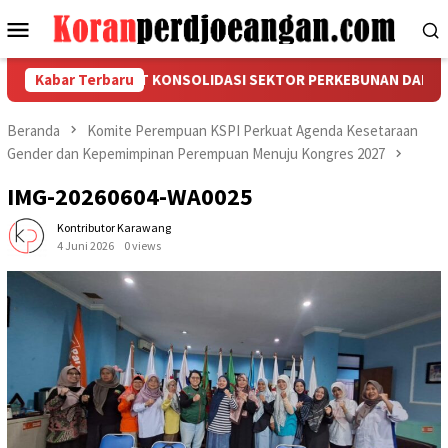
Loncat
Menu
ke
Mobile
konten
MI MEMPERKUAT KONSOLIDASI SEKTOR PERKEBUNAN DAN KELISTRI
Kabar Terbaru
Beranda
Komite Perempuan KSPI Perkuat Agenda Kesetaraan
Gender dan Kepemimpinan Perempuan Menuju Kongres 2027
IMG-20260604-WA0025
Kontributor Karawang
4 Juni 2026
0 views