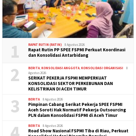
1
RAPAT RUTIN (RATIN)
8 Agustus 2026
Rapat Rutin PP SPEE FSPMI Perkuat Koordinasi
dan Konsolidasi Antarbidang
2
BERITA
,
KONSOLIDASI ANGGOTA
,
KONSOLIDASI ORGANISASI
8
Agustus 2026
SERIKAT PEKERJA FSPMI MEMPERKUAT
KONSOLIDASI SEKTOR PERKEBUNAN DAN
KELISTRIKAN DI ACEH TIMUR
3
BERITA
8 Agustus 2026
Pimpinan Cabang Serikat Pekerja SPEE FSPMI
Aceh Soroti Hak Normatif Pekerja Outsourcing
PLN dalam Konsolidasi FSPMI di Aceh Timur
4
BERITA
8 Agustus 2026
Road Show Nasional FSPMI Tiba di Riau, Perkuat