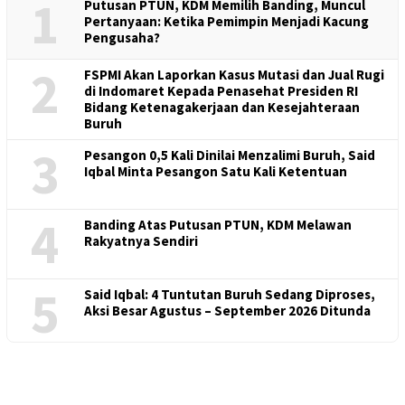
1
Putusan PTUN, KDM Memilih Banding, Muncul
Pertanyaan: Ketika Pemimpin Menjadi Kacung
Pengusaha?
2
FSPMI Akan Laporkan Kasus Mutasi dan Jual Rugi
di Indomaret Kepada Penasehat Presiden RI
Bidang Ketenagakerjaan dan Kesejahteraan
Buruh
3
Pesangon 0,5 Kali Dinilai Menzalimi Buruh, Said
Iqbal Minta Pesangon Satu Kali Ketentuan
4
Banding Atas Putusan PTUN, KDM Melawan
Rakyatnya Sendiri
5
Said Iqbal: 4 Tuntutan Buruh Sedang Diproses,
Aksi Besar Agustus – September 2026 Ditunda