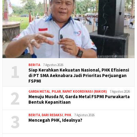
1
BERITA
7 Agustus 2026
Siap Kerahkan Kekuatan Nasional, PHK Efisiensi
di PT SMA Aeknabara Jadi Prioritas Perjuangan
FSPMI
2
GARDA METAL
,
PILAR
,
RAPAT KOORDINASI (RAKOR)
7 Agustus 2026
Menuju Musda IV, Garda Metal FSPMI Purwakarta
Bentuk Kepanitiaan
3
BERITA
,
DARI REDAKSI
,
PHK
7 Agustus 2026
Mencegah PHK, Idealnya?