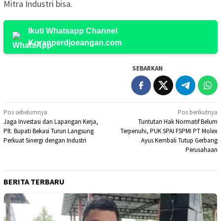
Mitra Industri bisa.
Ikuti Whatsapp Channel
Koranperdjoeangan.com
SEBARKAN
Navigasi
Pos sebelumnya
Pos berikutnya
Jaga Investasi dan Lapangan Kerja,
Tuntutan Hak Normatif Belum
pos
Plt. Bupati Bekasi Turun Langsung
Terpenuhi, PUK SPAI FSPMI PT Molex
Perkuat Sinergi dengan Industri
Ayus Kembali Tutup Gerbang
Perusahaan
BERITA TERBARU