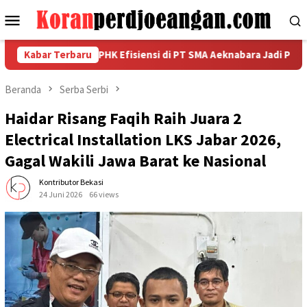
Loncat
Menu
ke
Mobile
konten
n Nasional, PHK Efisiensi di PT SMA Aeknabara Jadi Prioritas Pe
Kabar Terbaru
Beranda
Serba Serbi
Haidar Risang Faqih Raih Juara 2
Electrical Installation LKS Jabar 2026,
Gagal Wakili Jawa Barat ke Nasional
Kontributor Bekasi
24 Juni 2026
66 views