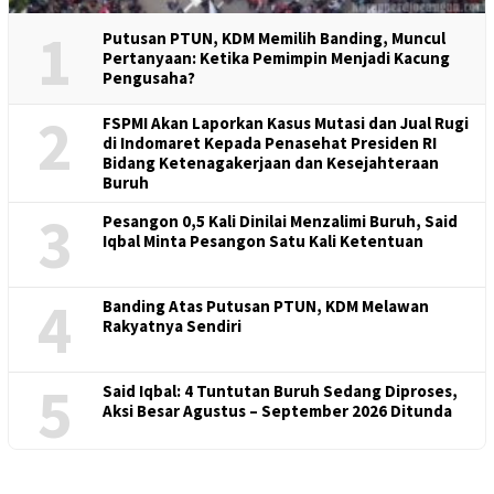
1
Putusan PTUN, KDM Memilih Banding, Muncul
Pertanyaan: Ketika Pemimpin Menjadi Kacung
Pengusaha?
2
FSPMI Akan Laporkan Kasus Mutasi dan Jual Rugi
di Indomaret Kepada Penasehat Presiden RI
Bidang Ketenagakerjaan dan Kesejahteraan
Buruh
3
Pesangon 0,5 Kali Dinilai Menzalimi Buruh, Said
Iqbal Minta Pesangon Satu Kali Ketentuan
4
Banding Atas Putusan PTUN, KDM Melawan
Rakyatnya Sendiri
5
Said Iqbal: 4 Tuntutan Buruh Sedang Diproses,
Aksi Besar Agustus – September 2026 Ditunda