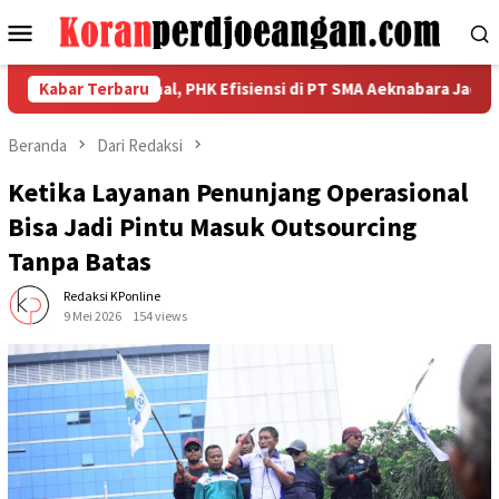
Loncat
Menu
ke
Mobile
konten
atan Nasional, PHK Efisiensi di PT SMA Aeknabara Jadi Prioritas
Kabar Terbaru
Beranda
Dari Redaksi
Ketika Layanan Penunjang Operasional
Bisa Jadi Pintu Masuk Outsourcing
Tanpa Batas
Redaksi KPonline
9 Mei 2026
154 views