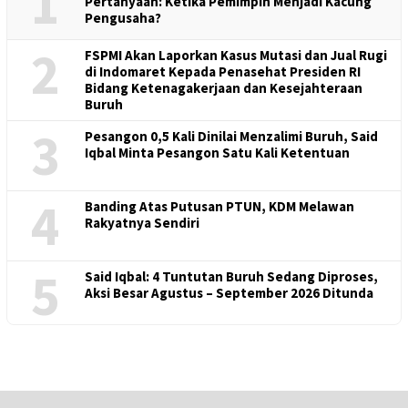
1
Pertanyaan: Ketika Pemimpin Menjadi Kacung
Pengusaha?
2
FSPMI Akan Laporkan Kasus Mutasi dan Jual Rugi
di Indomaret Kepada Penasehat Presiden RI
Bidang Ketenagakerjaan dan Kesejahteraan
Buruh
3
Pesangon 0,5 Kali Dinilai Menzalimi Buruh, Said
Iqbal Minta Pesangon Satu Kali Ketentuan
4
Banding Atas Putusan PTUN, KDM Melawan
Rakyatnya Sendiri
5
Said Iqbal: 4 Tuntutan Buruh Sedang Diproses,
Aksi Besar Agustus – September 2026 Ditunda