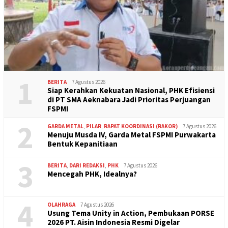
1
BERITA
7 Agustus 2026
Siap Kerahkan Kekuatan Nasional, PHK Efisiensi
di PT SMA Aeknabara Jadi Prioritas Perjuangan
FSPMI
2
GARDA METAL
,
PILAR
,
RAPAT KOORDINASI (RAKOR)
7 Agustus 2026
Menuju Musda IV, Garda Metal FSPMI Purwakarta
Bentuk Kepanitiaan
3
BERITA
,
DARI REDAKSI
,
PHK
7 Agustus 2026
Mencegah PHK, Idealnya?
4
OLAHRAGA
7 Agustus 2026
Usung Tema Unity in Action, Pembukaan PORSE
2026 PT. Aisin Indonesia Resmi Digelar