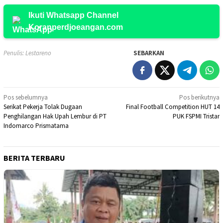
Ikuti Whatsapp Channel
Koranperdjoeangan.com
Penulis: Lestareno
SEBARKAN
Navigasi
Pos sebelumnya
Pos berikutnya
Serikat Pekerja Tolak Dugaan
Final Football Competition HUT 14
pos
Penghilangan Hak Upah Lembur di PT
PUK FSPMI Tristar
Indomarco Prismatama
BERITA TERBARU