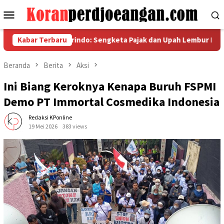
Loncat
Menu
ke
Mobile
konten
leyora Powerindo: Sengketa Pajak dan Upah Lembur Belum Temui
Kabar Terbaru
Beranda
Berita
Aksi
Ini Biang Keroknya Kenapa Buruh FSPMI
Demo PT Immortal Cosmedika Indonesia
Redaksi KPonline
19 Mei 2026
383 views