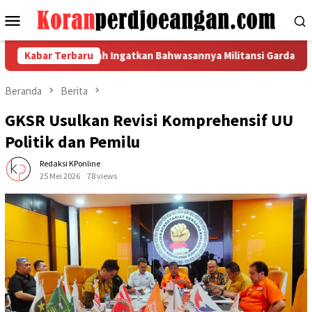
Loncat
Menu
ke
Mobile
konten
I Jawa Tengah Ingatkan Bahwasannya Militansi Garda Metal Har
Kabar Terbaru
Beranda
Berita
GKSR Usulkan Revisi Komprehensif UU
Politik dan Pemilu
Redaksi KPonline
25 Mei 2026
78 views