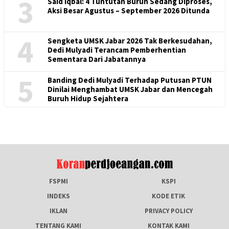
3
Said Iqbal: 4 Tuntutan Buruh Sedang Diproses,
Aksi Besar Agustus – September 2026 Ditunda
4
Sengketa UMSK Jabar 2026 Tak Berkesudahan,
Dedi Mulyadi Terancam Pemberhentian
Sementara Dari Jabatannya
5
Banding Dedi Mulyadi Terhadap Putusan PTUN
Dinilai Menghambat UMSK Jabar dan Mencegah
Buruh Hidup Sejahtera
FSPMI
KSPI
INDEKS
KODE ETIK
IKLAN
PRIVACY POLICY
TENTANG KAMI
KONTAK KAMI