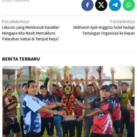
Editor: Lestareno
Navigasi
Pos sebelumnya
Pos berikutnya
Lelucon yang Membunuh Karakter:
Istikharoh Ajak Anggota Solid Hadapi
pos
Mengapa Kita Masih Memaklumi
Tantangan Organisasi ke Depan
Pelecehan Verbal di Tempat Kerja?
BERITA TERBARU