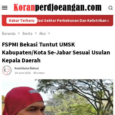
Loncat
Menu
ke
Mobile
konten
uat Konsolidasi Sektor Perkebunan Dan Kelistrikan di Aceh Timu
Kabar Terbaru
Beranda
Berita
Aksi
FSPMI Bekasi Tuntut UMSK
Kabupaten/Kota Se-Jabar Sesuai Usulan
Kepala Daerah
Kontributor Bekasi
24 Juni 2026
80 views