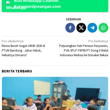
Ikuti Whatsapp Channel
Koranperdjoeangan.com
SEBARKAN
Navigasi
Pos sebelumnya
Pos berikutnya
Massa Buruh Gugat UMSK 2026 di
Perjuangkan Hak Pensiun Karyawan,
pos
PTUN Bandung : Jabar Hebat,
PUK SPLP FSPMI PT Dong Il Metal
Hebatnya Dimana?
Indonesia Mediasi ke Disnaker Bekasi
BERITA TERBARU