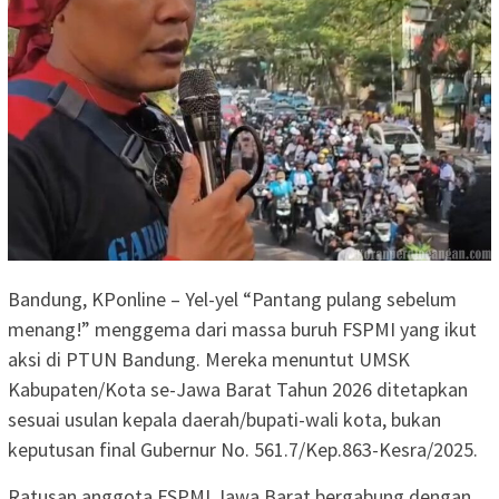
Bandung, KPonline – Yel-yel “Pantang pulang sebelum
menang!” menggema dari massa buruh FSPMI yang ikut
aksi di PTUN Bandung. Mereka menuntut UMSK
Kabupaten/Kota se-Jawa Barat Tahun 2026 ditetapkan
sesuai usulan kepala daerah/bupati-wali kota, bukan
keputusan final Gubernur No. 561.7/Kep.863-Kesra/2025.
Ratusan anggota FSPMI Jawa Barat bergabung dengan