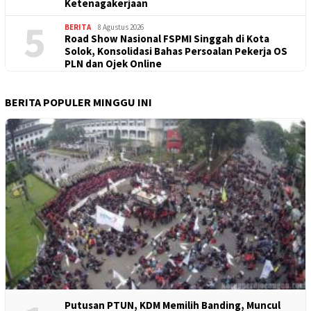
Ketenagakerjaan
5
BERITA
8 Agustus 2026
Road Show Nasional FSPMI Singgah di Kota
Solok, Konsolidasi Bahas Persoalan Pekerja OS
PLN dan Ojek Online
BERITA POPULER MINGGU INI
Putusan PTUN, KDM Memilih Banding, Muncul