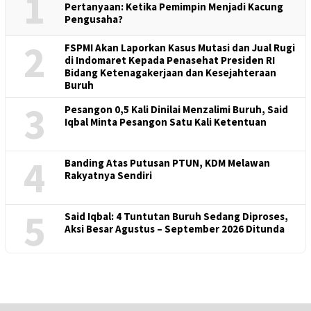
1
Pertanyaan: Ketika Pemimpin Menjadi Kacung
Pengusaha?
2
FSPMI Akan Laporkan Kasus Mutasi dan Jual Rugi
di Indomaret Kepada Penasehat Presiden RI
Bidang Ketenagakerjaan dan Kesejahteraan
Buruh
3
Pesangon 0,5 Kali Dinilai Menzalimi Buruh, Said
Iqbal Minta Pesangon Satu Kali Ketentuan
4
Banding Atas Putusan PTUN, KDM Melawan
Rakyatnya Sendiri
5
Said Iqbal: 4 Tuntutan Buruh Sedang Diproses,
Aksi Besar Agustus – September 2026 Ditunda