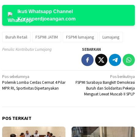
Ikuti Whatsapp Channel
Koranperdjoeangan.com
Buruh Retail
FSPMI JATIM
FSPMI lumajang
Lumajang
Penulis: Kontributor Lumajang
SEBARKAN
Navigasi
Pos sebelumnya
Pos berikutnya
Polemik Lomba Cerdas Cermat 4 Pilar
FSPMI Surabaya Bangkit! Demokrasi
pos
MPR RI, Sportivitas Dipertanyakan
Buruh dan Solidaritas Pekerja
Menguat Lewat Muscab II SPLP
POS TERKAIT