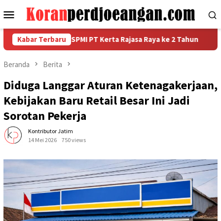
Loncat
Menu
ke
Mobile
konten
riahan HUT FSPMI PT Kerta Rajasa Raya ke 2 Tahun
Kabar Terbaru
Konsol
Beranda
Berita
Diduga Langgar Aturan Ketenagakerjaan,
Kebijakan Baru Retail Besar Ini Jadi
Sorotan Pekerja
Kontributor Jatim
14 Mei 2026
750 views