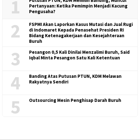
1
Putusan PTUN, KDM Memilih Banding, Muncul
Pertanyaan: Ketika Pemimpin Menjadi Kacung
Pengusaha?
2
FSPMI Akan Laporkan Kasus Mutasi dan Jual Rugi
di Indomaret Kepada Penasehat Presiden RI
Bidang Ketenagakerjaan dan Kesejahteraan
Buruh
3
Pesangon 0,5 Kali Dinilai Menzalimi Buruh, Said
Iqbal Minta Pesangon Satu Kali Ketentuan
4
Banding Atas Putusan PTUN, KDM Melawan
Rakyatnya Sendiri
5
Outsourcing Mesin Penghisap Darah Buruh