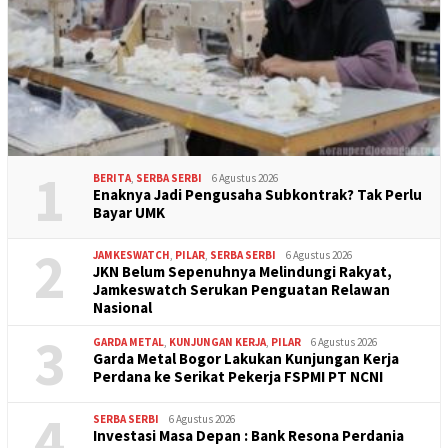
1
BERITA
,
SERBA SERBI
6 Agustus 2026
Enaknya Jadi Pengusaha Subkontrak? Tak Perlu
Bayar UMK
2
JAMKESWATCH
,
PILAR
,
SERBA SERBI
6 Agustus 2026
JKN Belum Sepenuhnya Melindungi Rakyat,
Jamkeswatch Serukan Penguatan Relawan
Nasional
3
GARDA METAL
,
KUNJUNGAN KERJA
,
PILAR
6 Agustus 2026
Garda Metal Bogor Lakukan Kunjungan Kerja
Perdana ke Serikat Pekerja FSPMI PT NCNI
4
SERBA SERBI
6 Agustus 2026
Investasi Masa Depan : Bank Resona Perdania