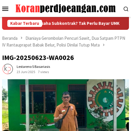
Loncat
Menu
ke
Mobile
konten
nya Jadi Pengusaha Subkontrak? Tak Perlu Bayar UMK
Kabar Terbaru
PU
Beranda
Dianiaya Gerombolan Pencuri Sawit, Dua Satpam PTPN
IV Rantauprapat Babak Belur, Polisi Dinilai Tutup Mata
IMG-20250623-WA0026
Lestareno S Basariasis
23 Juni 2025
7 views