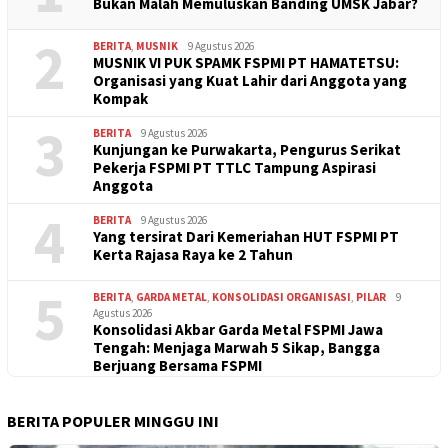
Bukan Malah Memuluskan Banding UMSK Jabar?
2
BERITA
,
MUSNIK
9 Agustus 2026
MUSNIK VI PUK SPAMK FSPMI PT HAMATETSU:
Organisasi yang Kuat Lahir dari Anggota yang
Kompak
3
BERITA
9 Agustus 2026
Kunjungan ke Purwakarta, Pengurus Serikat
Pekerja FSPMI PT TTLC Tampung Aspirasi
Anggota
4
BERITA
9 Agustus 2026
Yang tersirat Dari Kemeriahan HUT FSPMI PT
Kerta Rajasa Raya ke 2 Tahun
5
BERITA
,
GARDA METAL
,
KONSOLIDASI ORGANISASI
,
PILAR
9
Agustus 2026
Konsolidasi Akbar Garda Metal FSPMI Jawa
Tengah: Menjaga Marwah 5 Sikap, Bangga
Berjuang Bersama FSPMI
BERITA POPULER MINGGU INI