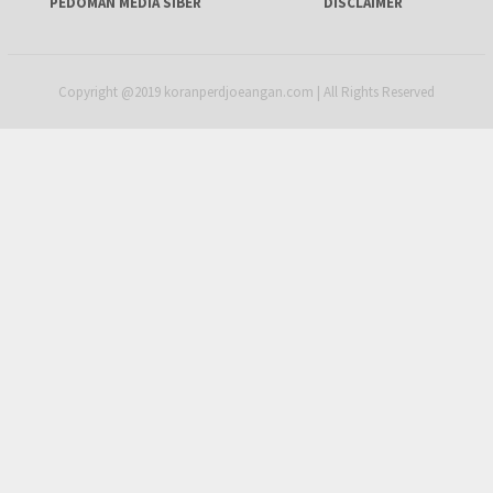
PEDOMAN MEDIA SIBER
DISCLAIMER
Copyright @2019 koranperdjoeangan.com | All Rights Reserved