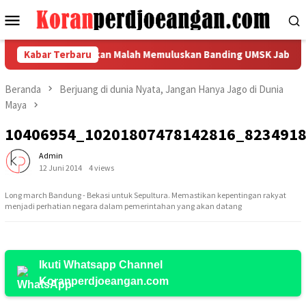
Loncat
Menu
ke
Mobile
konten
edi Mulyadi, Bukan Malah Memuluskan Banding UMSK Jabar?
Kabar Terbaru
Beranda
Berjuang di dunia Nyata, Jangan Hanya Jago di Dunia
Maya
10406954_10201807478142816_823491
Admin
12 Juni 2014
4 views
Long march Bandung - Bekasi untuk Sepultura. Memastikan kepentingan rakyat
menjadi perhatian negara dalam pemerintahan yang akan datang
Ikuti Whatsapp Channel
Koranperdjoeangan.com