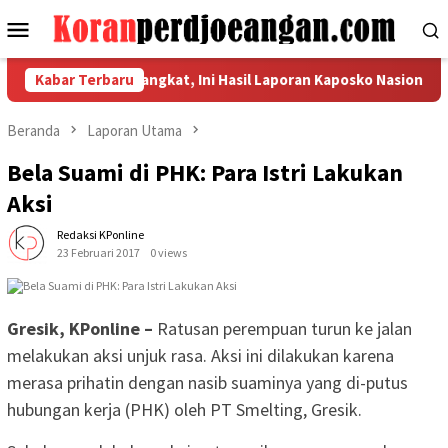
Loncat
Menu
ke
Mobile
konten
Kabupaten Langkat, Ini Hasil Laporan Kaposko Nasional Satgas PR
Kabar Terbaru
Beranda
Laporan Utama
Bela Suami di PHK: Para Istri Lakukan
Aksi
Redaksi KPonline
23 Februari 2017
0 views
Gresik, KPonline –
Ratusan perempuan turun ke jalan
melakukan aksi unjuk rasa. Aksi ini dilakukan karena
merasa prihatin dengan nasib suaminya yang di-putus
hubungan kerja (PHK) oleh PT Smelting, Gresik.