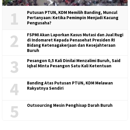
1
Putusan PTUN, KDM Memilih Banding, Muncul
Pertanyaan: Ketika Pemimpin Menjadi Kacung
Pengusaha?
2
FSPMI Akan Laporkan Kasus Mutasi dan Jual Rugi
di Indomaret Kepada Penasehat Presiden RI
Bidang Ketenagakerjaan dan Kesejahteraan
Buruh
3
Pesangon 0,5 Kali Dinilai Menzalimi Buruh, Said
Iqbal Minta Pesangon Satu Kali Ketentuan
4
Banding Atas Putusan PTUN, KDM Melawan
Rakyatnya Sendiri
5
Outsourcing Mesin Penghisap Darah Buruh