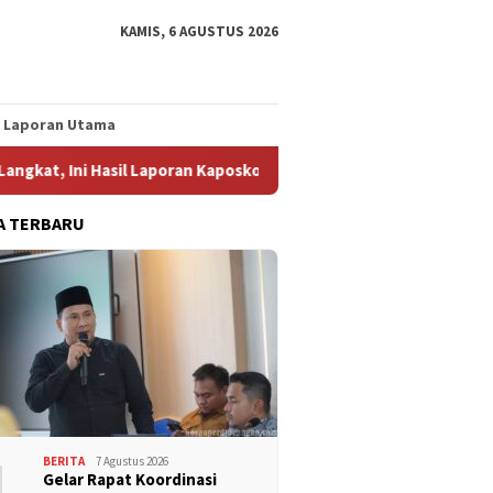
KAMIS, 6 AGUSTUS 2026
Laporan Utama
sil Laporan Kaposko Nasional Satgas PRR
Konsolidasi FSP
A TERBARU
1
BERITA
7 Agustus 2026
Gelar Rapat Koordinasi