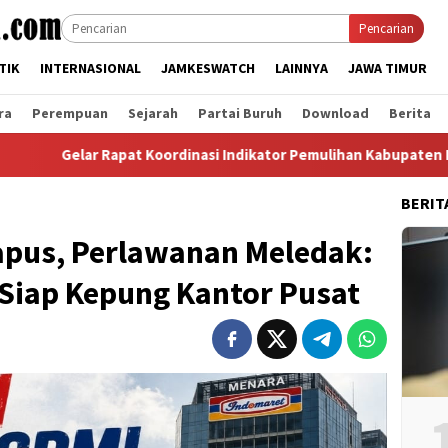
Pencarian
TIK
INTERNASIONAL
JAMKESWATCH
LAINNYA
JAWA TIMUR
ra
Perempuan
Sejarah
Partai Buruh
Download
Berita
Rapat Koordinasi Indikator Pemulihan Kabupaten Langkat, Ini Ha
BERIT
pus, Perlawanan Meledak:
Siap Kepung Kantor Pusat