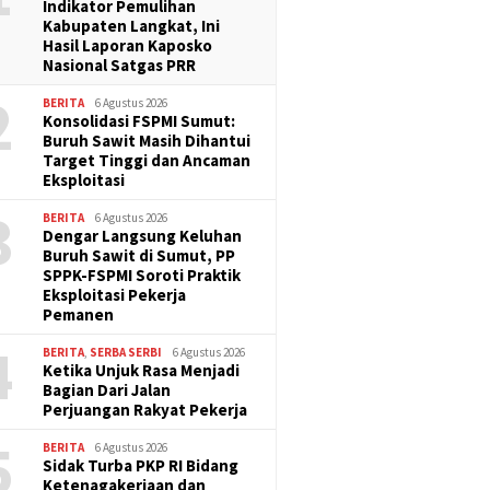
Indikator Pemulihan
Kabupaten Langkat, Ini
Hasil Laporan Kaposko
Nasional Satgas PRR
2
BERITA
6 Agustus 2026
Konsolidasi FSPMI Sumut:
Buruh Sawit Masih Dihantui
Target Tinggi dan Ancaman
Eksploitasi
3
BERITA
6 Agustus 2026
Dengar Langsung Keluhan
Buruh Sawit di Sumut, PP
SPPK-FSPMI Soroti Praktik
Eksploitasi Pekerja
Pemanen
4
BERITA
,
SERBA SERBI
6 Agustus 2026
Ketika Unjuk Rasa Menjadi
Bagian Dari Jalan
Perjuangan Rakyat Pekerja
5
BERITA
6 Agustus 2026
Sidak Turba PKP RI Bidang
Ketenagakerjaan dan