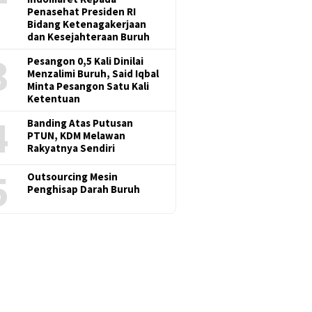
Penasehat Presiden RI
Bidang Ketenagakerjaan
dan Kesejahteraan Buruh
3
Pesangon 0,5 Kali Dinilai
Menzalimi Buruh, Said Iqbal
Minta Pesangon Satu Kali
Ketentuan
4
Banding Atas Putusan
PTUN, KDM Melawan
Rakyatnya Sendiri
5
Outsourcing Mesin
Penghisap Darah Buruh