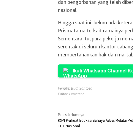
dan pengorbanan yang telah diberik
nasional.
Hingga saat ini, belum ada kete
Prismatama terkait ramainya per
Sementara itu, para pekerja mema
serentak di seluruh kantor caban
mempertahankan hak dan martab
Ikuti Whatsapp Channel 
Penulis: Budi Santoso
Editor: Lestareno
Navigasi
Pos sebelumnya
KSPI Perkuat Edukasi Bahaya Asbes Melalui Pe
pos
TOT Nasional