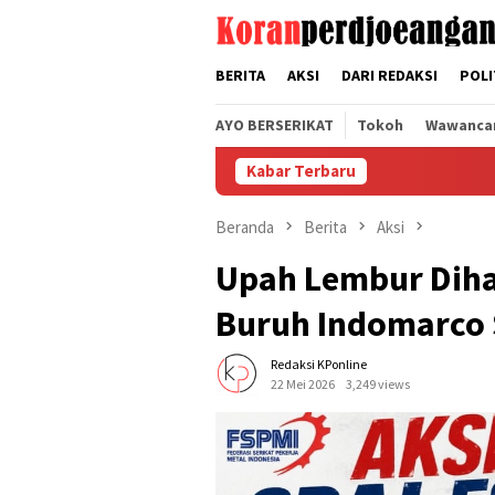
Loncat
tutup
ke
konten
BERITA
AKSI
DARI REDAKSI
POLI
AYO BERSERIKAT
Tokoh
Wawanca
Kabar Terbaru
Gelar 
Beranda
Berita
Aksi
Upah Lembur Diha
Buruh Indomarco 
Redaksi KPonline
22 Mei 2026
3,249 views