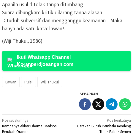
Apabila usul ditolak tanpa ditimbang
Suara dibungkam kritik dilarang tanpa alasan
Dituduh subversif dan mengganggu keamanan Maka
hanya ada satu kata: lawan!.
(Wiji Thukul, 1986)
Ikuti Whatsapp Channel
Koranperdjoeangan.com
Lawan
Puisi
Wiji Thukul
SEBARKAN
Navigasi
Pos sebelumnya
Pos berikutnya
Kampanye Akbar Obama, Medsos
Gerakan Buruh Pembela Kendeng
pos
Berubah Orange
Tolak Pabrik Semen