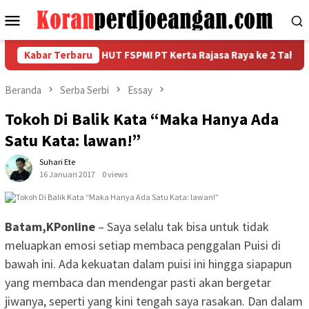
Loncat
Menu
ke
Mobile
konten
ri Kemeriahan HUT FSPMI PT Kerta Rajasa Raya ke 2 Tahun
Kabar Terbaru
Beranda
Serba Serbi
Essay
Tokoh Di Balik Kata “Maka Hanya Ada
Satu Kata: lawan!”
Suhari Ete
16 Januari 2017
0 views
Batam,KPonline
– Saya selalu tak bisa untuk tidak
meluapkan emosi setiap membaca penggalan Puisi di
bawah ini. Ada kekuatan dalam puisi ini hingga siapapun
yang membaca dan mendengar pasti akan bergetar
jiwanya, seperti yang kini tengah saya rasakan. Dan dalam