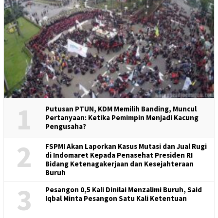
1
Putusan PTUN, KDM Memilih Banding, Muncul
Pertanyaan: Ketika Pemimpin Menjadi Kacung
Pengusaha?
2
FSPMI Akan Laporkan Kasus Mutasi dan Jual Rugi
di Indomaret Kepada Penasehat Presiden RI
Bidang Ketenagakerjaan dan Kesejahteraan
Buruh
3
Pesangon 0,5 Kali Dinilai Menzalimi Buruh, Said
Iqbal Minta Pesangon Satu Kali Ketentuan