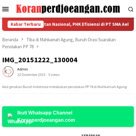
Loncat
Menu
ke
Mobile
konten
 Kerahkan Kekuatan Nasional, PHK Efisiensi di PT SMA Aeknabara 
Kabar Terbaru
Beranda
Tiba di Mahkamah Agung, Buruh Orasi Suarakan
Penolakan PP 78
IMG_20151222_130004
Admin
22 Desember 2015
5 views
Aksi gerakan Buruh Indonesia melakukan penolakan PP 78 di Mahkamah Agung.
Ikuti Whatsapp Channel
Koranperdjoeangan.com
SEBARKAN