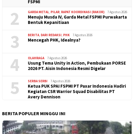
FSPMI
2
GARDA METAL
,
PILAR
,
RAPAT KOORDINASI (RAKOR)
7 Agustus 2026
Menuju Musda IV, Garda Metal FSPMI Purwakarta
Bentuk Kepanitiaan
3
BERITA
,
DARI REDAKSI
,
PHK
7 Agustus 2026
Mencegah PHK, Idealnya?
4
OLAHRAGA
7 Agustus 2026
Usung Tema Unity in Action, Pembukaan PORSE
2026 PT. Aisin Indonesia Resmi Digelar
5
SERBA SERBI
7 Agustus 2026
Ketua PUK SPAI FSPMI PT Paxar Indonesia Hadiri
Kegiatan CSR Warrior Squad Disabilitas PT
Avery Dennison
BERITA POPULER MINGGU INI