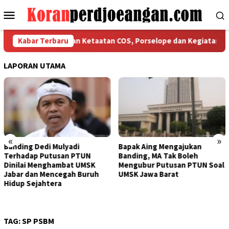
Loncat
Menu
ke
Mobile
konten
 Bekasi Tegaskan Ketaatan COS, Porselope dan Kegiatan Sosial
Kabar Terbaru
LAPORAN UTAMA
«
»
Bapak Aing Mengajukan
Sengketa UMSK Jabar 2026
Banding, MA Tak Boleh
Tak Berkesudahan, Dedi
Mengubur Putusan PTUN Soal
Mulyadi Terancam
UMSK Jawa Barat
Pemberhentian Sementara
Dari Jabatannya
TAG:
SP PSBM