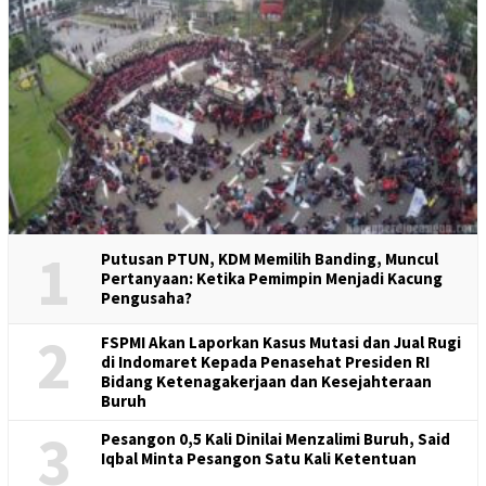
1
Putusan PTUN, KDM Memilih Banding, Muncul
Pertanyaan: Ketika Pemimpin Menjadi Kacung
Pengusaha?
2
FSPMI Akan Laporkan Kasus Mutasi dan Jual Rugi
di Indomaret Kepada Penasehat Presiden RI
Bidang Ketenagakerjaan dan Kesejahteraan
Buruh
3
Pesangon 0,5 Kali Dinilai Menzalimi Buruh, Said
Iqbal Minta Pesangon Satu Kali Ketentuan