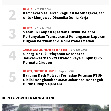
2
BERITA
7 Agustus 2026
Kemnaker Sesuaikan Regulasi Ketenagakerjaan
untuk Menjawab Dinamika Dunia Kerja
3
BERITA
7 Agustus 2026
Setahun Tanpa Kepastian Hukum, Pelapor
Pertanyakan Transparansi Penanganan Laporan
Dugaan Perzinahan di Polrestabes Medan
4
JAMKESWATCH
,
PILAR
,
SERBA SERBI
7 Agustus 2026
Sinergi untuk Pelayanan Kesehatan,
Jamkeswatch FSPMI Cirebon Raya Kunjungi RS
Permata Cirebon
5
BERITA
,
EDITORIAL
,
UMSK
7 Agustus 2026
Banding Dedi Mulyadi Terhadap Putusan PTUN
Dinilai Menghambat UMSK Jabar dan Mencegah
Buruh Hidup Sejahtera
BERITA POPULER MINGGU INI