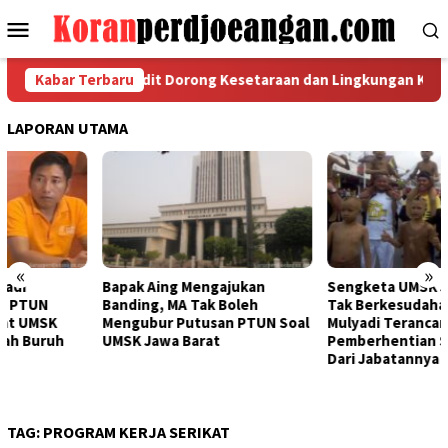
Loncat
Menu
ke
Mobile
konten
tory Gender Audit Dorong Kesetaraan dan Lingkungan Kerja Inklu
Kabar Terbaru
LAPORAN UTAMA
«
»
Bapak Aing Mengajukan
Sengketa UMSK Jabar 2026
Banding, MA Tak Boleh
Tak Berkesudahan, Dedi
Mengubur Putusan PTUN Soal
Mulyadi Terancam
UMSK Jawa Barat
Pemberhentian Sementara
Dari Jabatannya
TAG:
PROGRAM KERJA SERIKAT