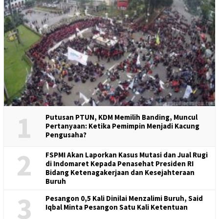
1
Putusan PTUN, KDM Memilih Banding, Muncul
Pertanyaan: Ketika Pemimpin Menjadi Kacung
Pengusaha?
2
FSPMI Akan Laporkan Kasus Mutasi dan Jual Rugi
di Indomaret Kepada Penasehat Presiden RI
Bidang Ketenagakerjaan dan Kesejahteraan
Buruh
3
Pesangon 0,5 Kali Dinilai Menzalimi Buruh, Said
Iqbal Minta Pesangon Satu Kali Ketentuan