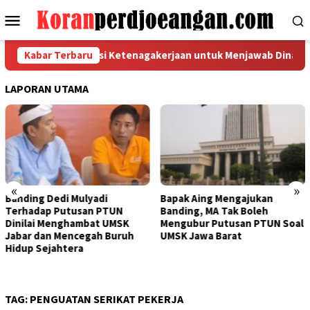
Loncat
Menu
ke
Mobile
konten
suaikan Regulasi Ketenagakerjaan untuk Menjawab Dinamika Dun
Kabar Terbaru
LAPORAN UTAMA
«
»
i
Bapak Aing Mengajukan
Sengketa UMSK Jaba
PTUN
Banding, MA Tak Boleh
Tak Berkesudahan, 
 UMSK
Mengubur Putusan PTUN Soal
Mulyadi Terancam
 Buruh
UMSK Jawa Barat
Pemberhentian Sem
Dari Jabatannya
TAG:
PENGUATAN SERIKAT PEKERJA