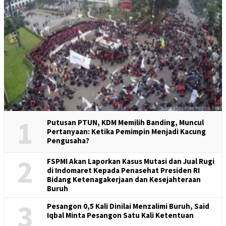
1
Putusan PTUN, KDM Memilih Banding, Muncul
Pertanyaan: Ketika Pemimpin Menjadi Kacung
Pengusaha?
2
FSPMI Akan Laporkan Kasus Mutasi dan Jual Rugi
di Indomaret Kepada Penasehat Presiden RI
Bidang Ketenagakerjaan dan Kesejahteraan
Buruh
3
Pesangon 0,5 Kali Dinilai Menzalimi Buruh, Said
Iqbal Minta Pesangon Satu Kali Ketentuan