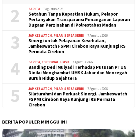
2
BERITA
7 Agustus 2026
Setahun Tanpa Kepastian Hukum, Pelapor
Pertanyakan Transparansi Penanganan Laporan
Dugaan Perzinahan di Polrestabes Medan
3
JAMKESWATCH
,
PILAR
,
SERBA SERBI
7 Agustus 2026
Sinergi untuk Pelayanan Kesehatan,
Jamkeswatch FSPMI Cirebon Raya Kunjungi RS
Permata Cirebon
4
BERITA
,
EDITORIAL
,
UMSK
7 Agustus 2026
Banding Dedi Mulyadi Terhadap Putusan PTUN
Dinilai Menghambat UMSK Jabar dan Mencegah
Buruh Hidup Sejahtera
5
JAMKESWATCH
,
PILAR
,
SERBA SERBI
7 Agustus 2026
Silaturahmi dan Perkuat Sinergi, Jamkeswatch
FSPMI Cirebon Raya Kunjungi RS Permata
Cirebon
BERITA POPULER MINGGU INI