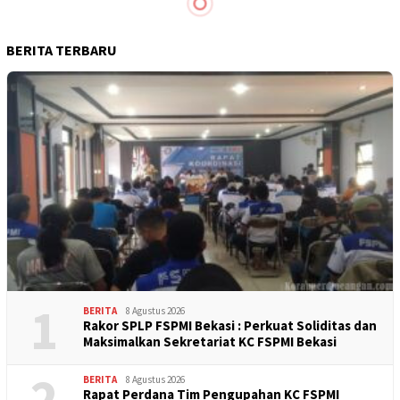
Jepara Tuntut UMK Naik Sebesar Rp 2.486.861
Massa Buruh FSPMI Jepara Gelar Aksi Unjuk
Rasa, Tolak Omnibus Law Cipta Kerja dan
Tuntut Kenaikan Upah Minimum 2021
PUK SPAMK-FSPMI PT. SAMI-JF Geruduk
Diskopukmnakertrans Jepara
FSPMI Jepara Pertanyakan Keterpihakan
Pemerintah Di Tengah Wabah COVID-19
FSPMI Bersama Gerakan Rakyat Jawa Tengah
Melawan Tolak Omnibus Law