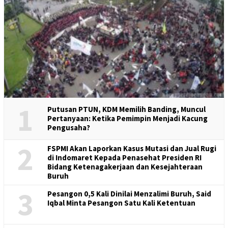
2
BERITA
8 Agustus 2026
Rapat Perdana Tim Pengupahan KC FSPMI
Kab/Kota Bekasi, Siapkan Strategi Hadapi
Pembahasan UMK 2027
3
BERITA
,
GARDA METAL
8 Agustus 2026
Garda Metal Tangerang Raya Lanjutkan
Kunjungan Kerja ke PUK SPAMK FSPMI PT Aneka
Komkar Utama, Tekankan Loyalitas dan
Konsistensi Berorganisasi
4
BERITA
,
NASIONAL
8 Agustus 2026
Membaca Pernyataan Said Iqbal tentang Aksi
Buruh Agustus-September 2026
5
KONSOLIDASI ANGGOTA
,
KONSOLIDASI ORGANISASI
8 Agustus
2026
Konsolidasi Rutin Serikat FSPMI PT Indomarco
Prismatama Bogor, Perkuat Organisasi dan
Persiapan HUT
BERITA POPULER MINGGU INI