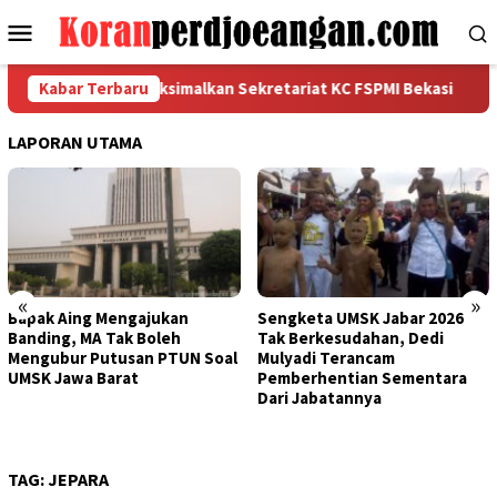
Loncat
Menu
ke
Mobile
konten
iditas dan Maksimalkan Sekretariat KC FSPMI Bekasi
Kabar Terbaru
Rapat
LAPORAN UTAMA
«
»
Bapak Aing Mengajukan
Sengketa UMSK Jabar 2026
Banding, MA Tak Boleh
Tak Berkesudahan, Dedi
Mengubur Putusan PTUN Soal
Mulyadi Terancam
UMSK Jawa Barat
Pemberhentian Sementara
Dari Jabatannya
TAG:
JEPARA