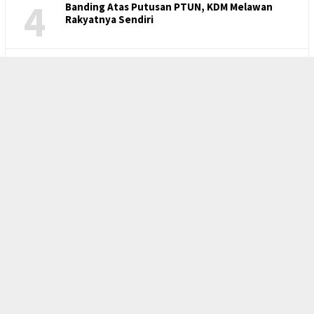
1
Putusan PTUN, KDM Memilih Banding, Muncul
Pertanyaan: Ketika Pemimpin Menjadi Kacung
Pengusaha?
2
FSPMI Akan Laporkan Kasus Mutasi dan Jual Rugi
di Indomaret Kepada Penasehat Presiden RI
Bidang Ketenagakerjaan dan Kesejahteraan
Buruh
3
Pesangon 0,5 Kali Dinilai Menzalimi Buruh, Said
Iqbal Minta Pesangon Satu Kali Ketentuan