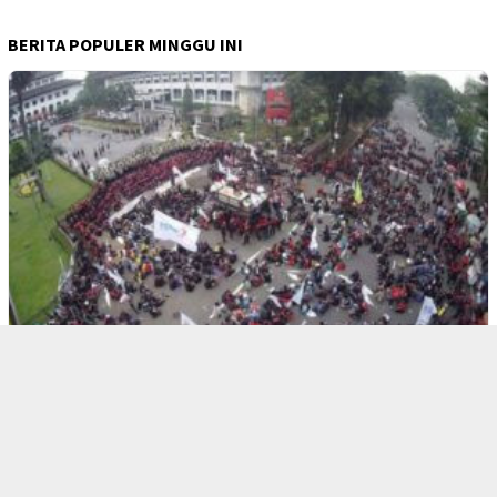
BERITA POPULER MINGGU INI
1
Putusan PTUN, KDM Memilih Banding, Muncul
Pertanyaan: Ketika Pemimpin Menjadi Kacung
Pengusaha?
2
Banding Atas Putusan PTUN, KDM Melawan
Rakyatnya Sendiri