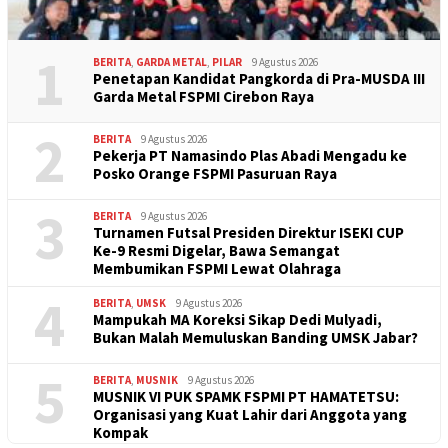
1
BERITA
,
GARDA METAL
,
PILAR
9 Agustus 2026
Penetapan Kandidat Pangkorda di Pra-MUSDA III
Garda Metal FSPMI Cirebon Raya
2
BERITA
9 Agustus 2026
Pekerja PT Namasindo Plas Abadi Mengadu ke
Posko Orange FSPMI Pasuruan Raya
3
BERITA
9 Agustus 2026
Turnamen Futsal Presiden Direktur ISEKI CUP
Ke-9 Resmi Digelar, Bawa Semangat
Membumikan FSPMI Lewat Olahraga
4
BERITA
,
UMSK
9 Agustus 2026
Mampukah MA Koreksi Sikap Dedi Mulyadi,
Bukan Malah Memuluskan Banding UMSK Jabar?
5
BERITA
,
MUSNIK
9 Agustus 2026
MUSNIK VI PUK SPAMK FSPMI PT HAMATETSU:
Organisasi yang Kuat Lahir dari Anggota yang
Kompak