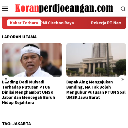
Loncat
Menu
ke
Mobile
konten
arda Metal FSPMI Cirebon Raya
Kabar Terbaru
Pekerja PT Namasindo Pl
LAPORAN UTAMA
«
»
Banding Dedi Mulyadi
Bapak Aing Mengajukan
Terhadap Putusan PTUN
Banding, MA Tak Boleh
Dinilai Menghambat UMSK
Mengubur Putusan PTUN Soal
Jabar dan Mencegah Buruh
UMSK Jawa Barat
Hidup Sejahtera
TAG:
JAKARTA