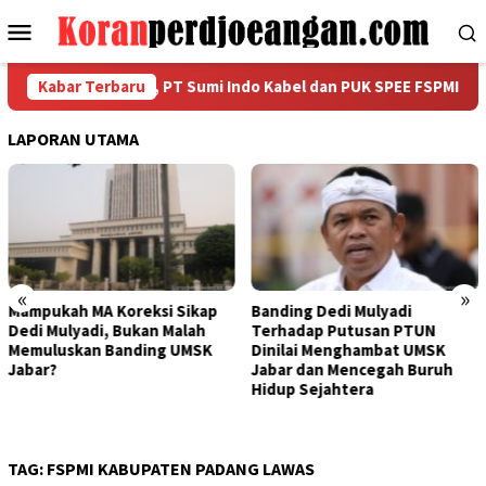
Loncat
Menu
ke
Mobile
konten
n HUT RI ke-81, PT Sumi Indo Kabel dan PUK SPEE FSPMI Gelar SI
Kabar Terbaru
LAPORAN UTAMA
«
»
Banding Dedi Mulyadi
Bapak Aing Mengajukan
Terhadap Putusan PTUN
Banding, MA Tak Boleh
Dinilai Menghambat UMSK
Mengubur Putusan PTUN Soal
Jabar dan Mencegah Buruh
UMSK Jawa Barat
Hidup Sejahtera
TAG:
FSPMI KABUPATEN PADANG LAWAS