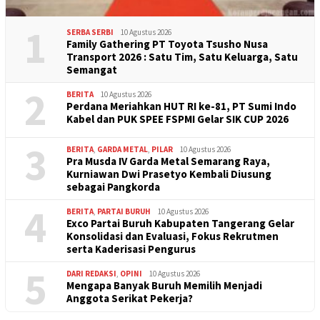
1
SERBA SERBI
10 Agustus 2026
Family Gathering PT Toyota Tsusho Nusa
Transport 2026 : Satu Tim, Satu Keluarga, Satu
Semangat
2
BERITA
10 Agustus 2026
Perdana Meriahkan HUT RI ke-81, PT Sumi Indo
Kabel dan PUK SPEE FSPMI Gelar SIK CUP 2026
3
BERITA
,
GARDA METAL
,
PILAR
10 Agustus 2026
Pra Musda IV Garda Metal Semarang Raya,
Kurniawan Dwi Prasetyo Kembali Diusung
sebagai Pangkorda
4
BERITA
,
PARTAI BURUH
10 Agustus 2026
Exco Partai Buruh Kabupaten Tangerang Gelar
Konsolidasi dan Evaluasi, Fokus Rekrutmen
serta Kaderisasi Pengurus
5
DARI REDAKSI
,
OPINI
10 Agustus 2026
Mengapa Banyak Buruh Memilih Menjadi
Anggota Serikat Pekerja?