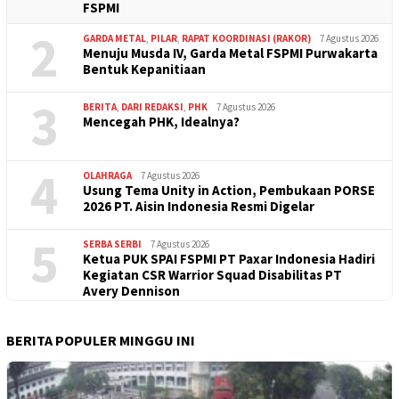
FSPMI
2
GARDA METAL
,
PILAR
,
RAPAT KOORDINASI (RAKOR)
7 Agustus 2026
Menuju Musda IV, Garda Metal FSPMI Purwakarta
Bentuk Kepanitiaan
3
BERITA
,
DARI REDAKSI
,
PHK
7 Agustus 2026
Mencegah PHK, Idealnya?
4
OLAHRAGA
7 Agustus 2026
Usung Tema Unity in Action, Pembukaan PORSE
2026 PT. Aisin Indonesia Resmi Digelar
5
SERBA SERBI
7 Agustus 2026
Ketua PUK SPAI FSPMI PT Paxar Indonesia Hadiri
Kegiatan CSR Warrior Squad Disabilitas PT
Avery Dennison
BERITA POPULER MINGGU INI