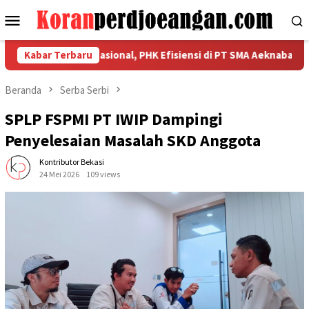
Loncat
Menu
ke
Mobile
konten
an Kekuatan Nasional, PHK Efisiensi di PT SMA Aeknabara Jadi Pr
Kabar Terbaru
Beranda
Serba Serbi
SPLP FSPMI PT IWIP Dampingi
Penyelesaian Masalah SKD Anggota
Kontributor Bekasi
24 Mei 2026
109 views