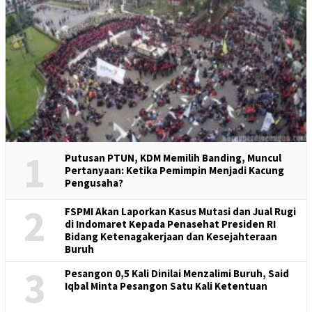
1
Putusan PTUN, KDM Memilih Banding, Muncul
Pertanyaan: Ketika Pemimpin Menjadi Kacung
Pengusaha?
2
FSPMI Akan Laporkan Kasus Mutasi dan Jual Rugi
di Indomaret Kepada Penasehat Presiden RI
Bidang Ketenagakerjaan dan Kesejahteraan
Buruh
3
Pesangon 0,5 Kali Dinilai Menzalimi Buruh, Said
Iqbal Minta Pesangon Satu Kali Ketentuan