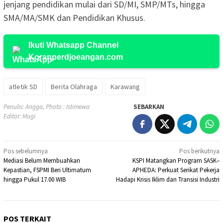
jenjang pendidikan mulai dari SD/MI, SMP/MTs, hingga
SMA/MA/SMK dan Pendidikan Khusus.
Ikuti Whatsapp Channel
Koranperdjoeangan.com
atletik SD
Berita Olahraga
Karawang
Penulis: Angga, Photo : Istimewa
SEBARKAN
Editor: Mugi
Navigasi
Pos sebelumnya
Pos berikutnya
Mediasi Belum Membuahkan
KSPI Matangkan Program SASK–
pos
Kepastian, FSPMI Beri Ultimatum
APHEDA: Perkuat Serikat Pekerja
hingga Pukul 17.00 WIB
Hadapi Krisis Iklim dan Transisi Industri
POS TERKAIT