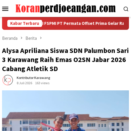
Loncat
Menu
ke
Mobile
konten
V, PUK SPAI FSPMI PT Permata Offset Prima Gelar Rapat Persiapan
Kabar Terbaru
Beranda
Berita
Alysa Apriliana Siswa SDN Palumbon Sari
3 Karawang Raih Emas O2SN Jabar 2026
Cabang Atletik SD
Kontributor Karawang
8 Juli 2026
163 views