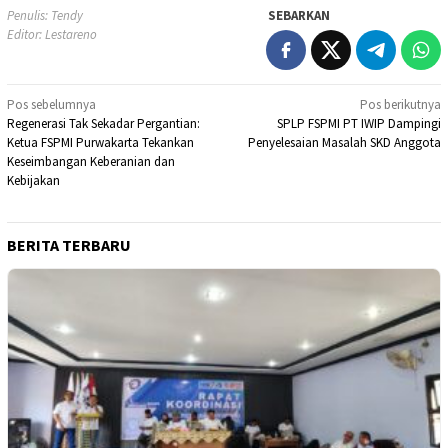
Penulis: Tendy
SEBARKAN
Editor: Lestareno
Navigasi
Pos sebelumnya
Pos berikutnya
Regenerasi Tak Sekadar Pergantian:
SPLP FSPMI PT IWIP Dampingi
pos
Ketua FSPMI Purwakarta Tekankan
Penyelesaian Masalah SKD Anggota
Keseimbangan Keberanian dan
Kebijakan
BERITA TERBARU