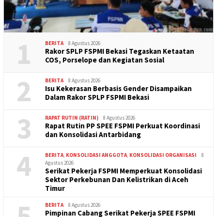
1
BERITA
8 Agustus 2026
Rakor SPLP FSPMI Bekasi Tegaskan Ketaatan
COS, Porselope dan Kegiatan Sosial
2
BERITA
8 Agustus 2026
Isu Kekerasan Berbasis Gender Disampaikan
Dalam Rakor SPLP FSPMI Bekasi
3
RAPAT RUTIN (RATIN)
8 Agustus 2026
Rapat Rutin PP SPEE FSPMI Perkuat Koordinasi
dan Konsolidasi Antarbidang
4
BERITA
,
KONSOLIDASI ANGGOTA
,
KONSOLIDASI ORGANISASI
8
Agustus 2026
Serikat Pekerja FSPMI Memperkuat Konsolidasi
Sektor Perkebunan Dan Kelistrikan di Aceh
Timur
5
BERITA
8 Agustus 2026
Pimpinan Cabang Serikat Pekerja SPEE FSPMI