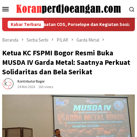
Loncat
Menu
ke
Mobile
konten
Tegaskan Ketaatan COS, Porselope dan Kegiatan Sosial
Kabar Terbaru
I
Beranda
Serba Serbi
PILAR
Garda Metal
Ketua KC FSPMI Bogor Resmi Buka
MUSDA IV Garda Metal: Saatnya Perkuat
Solidaritas dan Bela Serikat
Kontributor Bogor
24 Mei 2026
163 views