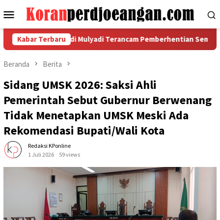
Loncat
Menu
ke
Mobile
konten
sudahan, Dedi Mulyadi Terancam Pemberhentian Sementara Dari
Kabar Terbaru
Beranda
Berita
Sidang UMSK 2026: Saksi Ahli
Pemerintah Sebut Gubernur Berwenang
Tidak Menetapkan UMSK Meski Ada
Rekomendasi Bupati/Wali Kota
Redaksi KPonline
1 Juli 2026
59 views