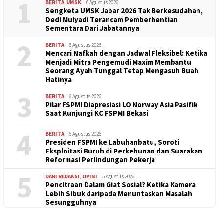
1
BERITA
,
UMSK
6 Agustus 2026
Sengketa UMSK Jabar 2026 Tak Berkesudahan,
Dedi Mulyadi Terancam Pemberhentian
Sementara Dari Jabatannya
2
BERITA
6 Agustus 2026
Mencari Nafkah dengan Jadwal Fleksibel: Ketika
Menjadi Mitra Pengemudi Maxim Membantu
Seorang Ayah Tunggal Tetap Mengasuh Buah
Hatinya
3
BERITA
6 Agustus 2026
Pilar FSPMI Diapresiasi LO Norway Asia Pasifik
Saat Kunjungi KC FSPMI Bekasi
4
BERITA
6 Agustus 2026
Presiden FSPMI ke Labuhanbatu, Soroti
Eksploitasi Buruh di Perkebunan dan Suarakan
Reformasi Perlindungan Pekerja
5
DARI REDAKSI
,
OPINI
5 Agustus 2026
Pencitraan Dalam Giat Sosial? Ketika Kamera
Lebih Sibuk daripada Menuntaskan Masalah
Sesungguhnya