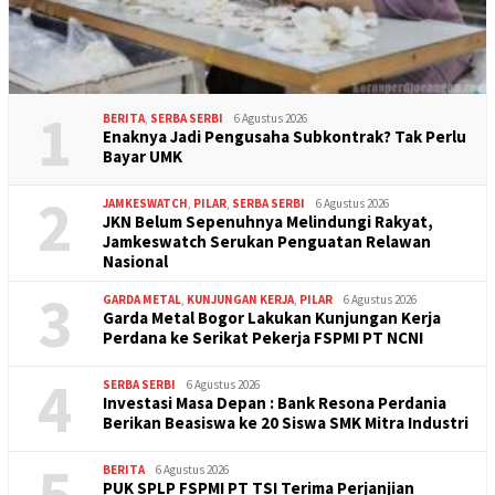
1
BERITA
,
SERBA SERBI
6 Agustus 2026
Enaknya Jadi Pengusaha Subkontrak? Tak Perlu
Bayar UMK
2
JAMKESWATCH
,
PILAR
,
SERBA SERBI
6 Agustus 2026
JKN Belum Sepenuhnya Melindungi Rakyat,
Jamkeswatch Serukan Penguatan Relawan
Nasional
3
GARDA METAL
,
KUNJUNGAN KERJA
,
PILAR
6 Agustus 2026
Garda Metal Bogor Lakukan Kunjungan Kerja
Perdana ke Serikat Pekerja FSPMI PT NCNI
4
SERBA SERBI
6 Agustus 2026
Investasi Masa Depan : Bank Resona Perdania
Berikan Beasiswa ke 20 Siswa SMK Mitra Industri
5
BERITA
6 Agustus 2026
PUK SPLP FSPMI PT TSI Terima Perjanjian