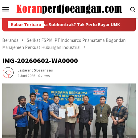
Loncat
Menu
ke
Mobile
konten
a Jadi Pengusaha Subkontrak? Tak Perlu Bayar UMK
Kabar Terbaru
PUK 
Beranda
Serikat FSPMI PT Indomarco Prismatama Bogor dan
Manajemen Perkuat Hubungan Industrial
IMG-20260602-WA0000
Lestareno S Basariasis
2 Juni 2026
0 views