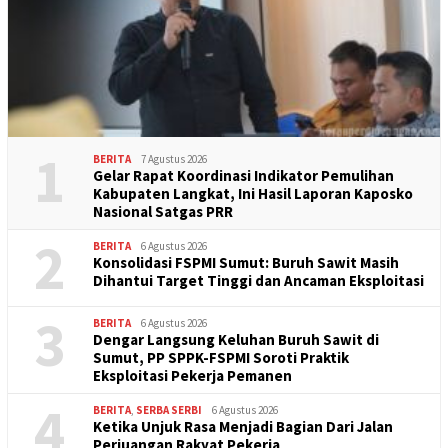
1
BERITA
7 Agustus 2026
Gelar Rapat Koordinasi Indikator Pemulihan
Kabupaten Langkat, Ini Hasil Laporan Kaposko
Nasional Satgas PRR
2
BERITA
6 Agustus 2026
Konsolidasi FSPMI Sumut: Buruh Sawit Masih
Dihantui Target Tinggi dan Ancaman Eksploitasi
3
BERITA
6 Agustus 2026
Dengar Langsung Keluhan Buruh Sawit di
Sumut, PP SPPK-FSPMI Soroti Praktik
Eksploitasi Pekerja Pemanen
4
BERITA
,
SERBA SERBI
6 Agustus 2026
Ketika Unjuk Rasa Menjadi Bagian Dari Jalan
Perjuangan Rakyat Pekerja