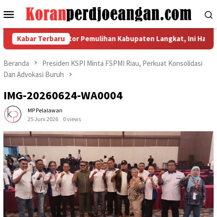
Loncat
Menu
ke
Mobile
konten
oordinasi Indikator Pemulihan Kabupaten Langkat, Ini Hasil Lapo
Kabar Terbaru
Beranda
Presiden KSPI Minta FSPMI Riau, Perkuat Konsolidasi
Dan Advokasi Buruh
IMG-20260624-WA0004
MP Pelalawan
25 Juni 2026
0 views