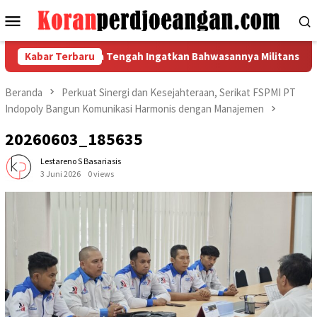
Loncat
Menu
ke
Mobile
konten
DPW FSPMI Jawa Tengah Ingatkan Bahwasannya Militansi Garda M
Kabar Terbaru
Beranda
Perkuat Sinergi dan Kesejahteraan, Serikat FSPMI PT
Indopoly Bangun Komunikasi Harmonis dengan Manajemen
20260603_185635
Lestareno S Basariasis
3 Juni 2026
0 views