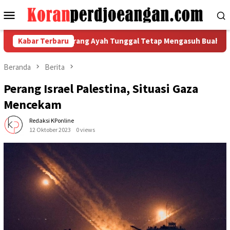
Loncat
Menu
ke
Mobile
konten
rang Ayah Tunggal Tetap Mengasuh Buah Hatinya
Kabar Terbaru
Pilar F
Beranda
Berita
Perang Israel Palestina, Situasi Gaza
Mencekam
Redaksi KPonline
12 Oktober 2023
0 views