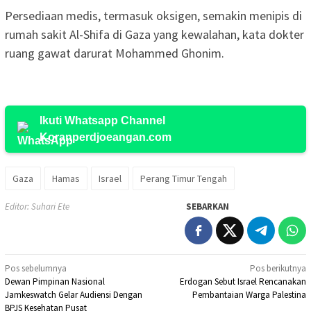
Persediaan medis, termasuk oksigen, semakin menipis di
rumah sakit Al-Shifa di Gaza yang kewalahan, kata dokter
ruang gawat darurat Mohammed Ghonim.
Ikuti Whatsapp Channel
Koranperdjoeangan.com
Gaza
Hamas
Israel
Perang Timur Tengah
Editor: Suhari Ete
SEBARKAN
Navigasi
Pos sebelumnya
Pos berikutnya
Dewan Pimpinan Nasional
Erdogan Sebut Israel Rencanakan
pos
Jamkeswatch Gelar Audiensi Dengan
Pembantaian Warga Palestina
BPJS Kesehatan Pusat