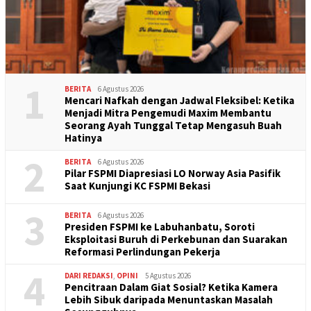
1
BERITA
6 Agustus 2026
Mencari Nafkah dengan Jadwal Fleksibel: Ketika
Menjadi Mitra Pengemudi Maxim Membantu
Seorang Ayah Tunggal Tetap Mengasuh Buah
Hatinya
2
BERITA
6 Agustus 2026
Pilar FSPMI Diapresiasi LO Norway Asia Pasifik
Saat Kunjungi KC FSPMI Bekasi
3
BERITA
6 Agustus 2026
Presiden FSPMI ke Labuhanbatu, Soroti
Eksploitasi Buruh di Perkebunan dan Suarakan
Reformasi Perlindungan Pekerja
4
DARI REDAKSI
,
OPINI
5 Agustus 2026
Pencitraan Dalam Giat Sosial? Ketika Kamera
Lebih Sibuk daripada Menuntaskan Masalah