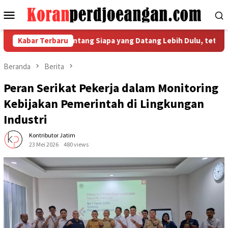
Loncat
Menu
ke
Mobile
konten
l Bukan Tentang Siapa yang Datang Lebih Dulu, tetapi Siapa ya
Kabar Terbaru
Beranda
Berita
Peran Serikat Pekerja dalam Monitoring
Kebijakan Pemerintah di Lingkungan
Industri
Kontributor Jatim
23 Mei 2026
480 views