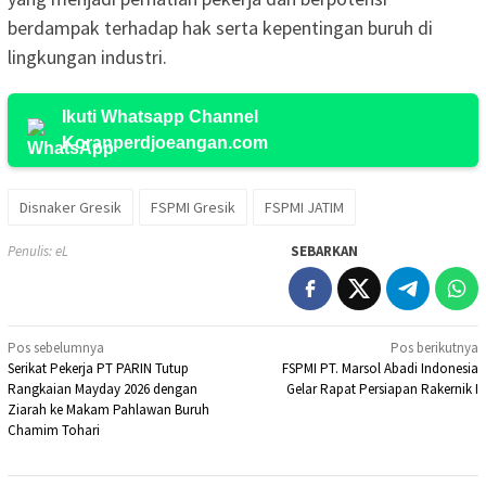
berdampak terhadap hak serta kepentingan buruh di
lingkungan industri.
Ikuti Whatsapp Channel
Koranperdjoeangan.com
Disnaker Gresik
FSPMI Gresik
FSPMI JATIM
Penulis: eL
SEBARKAN
Navigasi
Pos sebelumnya
Pos berikutnya
Serikat Pekerja PT PARIN Tutup
FSPMI PT. Marsol Abadi Indonesia
pos
Rangkaian Mayday 2026 dengan
Gelar Rapat Persiapan Rakernik I
Ziarah ke Makam Pahlawan Buruh
Chamim Tohari