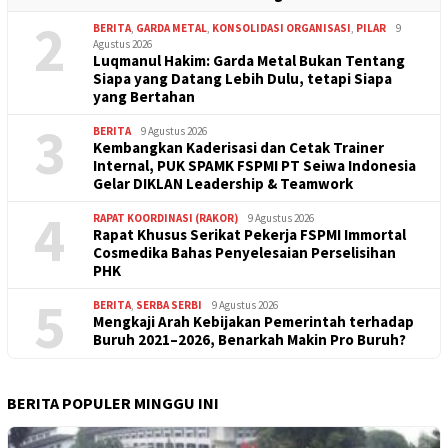
2
BERITA
,
GARDA METAL
,
KONSOLIDASI ORGANISASI
,
PILAR
9
Agustus 2026
Luqmanul Hakim: Garda Metal Bukan Tentang
Siapa yang Datang Lebih Dulu, tetapi Siapa
yang Bertahan
3
BERITA
9 Agustus 2026
Kembangkan Kaderisasi dan Cetak Trainer
Internal, PUK SPAMK FSPMI PT Seiwa Indonesia
Gelar DIKLAN Leadership & Teamwork
4
RAPAT KOORDINASI (RAKOR)
9 Agustus 2026
Rapat Khusus Serikat Pekerja FSPMI Immortal
Cosmedika Bahas Penyelesaian Perselisihan
PHK
5
BERITA
,
SERBA SERBI
9 Agustus 2026
Mengkaji Arah Kebijakan Pemerintah terhadap
Buruh 2021–2026, Benarkah Makin Pro Buruh?
BERITA POPULER MINGGU INI