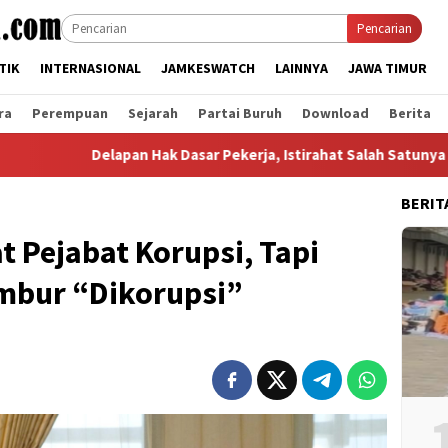
Pencarian
TIK
INTERNASIONAL
JAMKESWATCH
LAINNYA
JAWA TIMUR
ra
Perempuan
Sejarah
Partai Buruh
Download
Berita
elapan Hak Dasar Pekerja, Istirahat Salah Satunya
Serik
BERIT
t Pejabat Korupsi, Tapi
mbur “Dikorupsi”