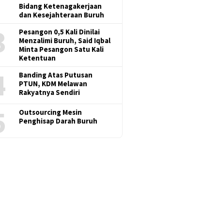
Bidang Ketenagakerjaan
dan Kesejahteraan Buruh
3
Pesangon 0,5 Kali Dinilai
Menzalimi Buruh, Said Iqbal
Minta Pesangon Satu Kali
Ketentuan
4
Banding Atas Putusan
PTUN, KDM Melawan
Rakyatnya Sendiri
5
Outsourcing Mesin
Penghisap Darah Buruh