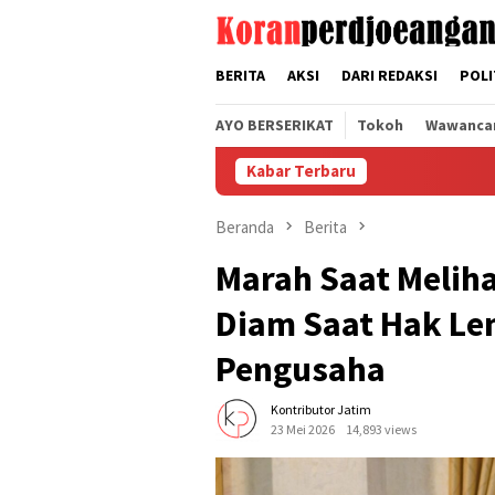
Loncat
tutup
ke
konten
BERITA
AKSI
DARI REDAKSI
POLI
AYO BERSERIKAT
Tokoh
Wawanca
Kabar Terbaru
D
Beranda
Berita
Marah Saat Meliha
Diam Saat Hak Le
Pengusaha
Kontributor Jatim
23 Mei 2026
14,893 views