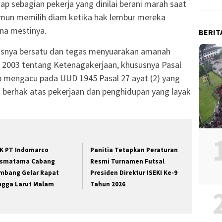
ap sebagian pekerja yang dinilai berani marah saat
namun memilih diam ketika hak lembur mereka
ana mestinya.
BERIT
rusnya bersatu dan tegas menyuarakan amanah
003 tentang Ketenagakerjaan, khususnya Pasal
etap mengacu pada UUD 1945 Pasal 27 ayat (2) yang
a berhak atas pekerjaan dan penghidupan yang layak
K PT Indomarco
Panitia Tetapkan Peraturan
ismatama Cabang
Resmi Turnamen Futsal
mbang Gelar Rapat
Presiden Direktur ISEKI Ke-9
ngga Larut Malam
Tahun 2026