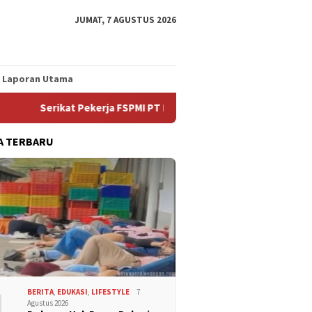
JUMAT, 7 AGUSTUS 2026
Laporan Utama
at Pekerja FSPMI PT Indomarco Prismatama Cabang Jombang dan
A TERBARU
1
BERITA
,
EDUKASI
,
LIFESTYLE
7
Agustus 2026