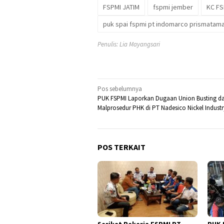
FSPMI JATIM
fspmi jember
KC FS
puk spai fspmi pt indomarco prismatam
Penulis: Lia Mayangsari
Navigasi
Pos sebelumnya
PUK FSPMI Laporkan Dugaan Union Busting d
pos
Malprosedur PHK di PT Nadesico Nickel Industr
POS TERKAIT
Serikat Pekerja FSPMI PT
PUK 