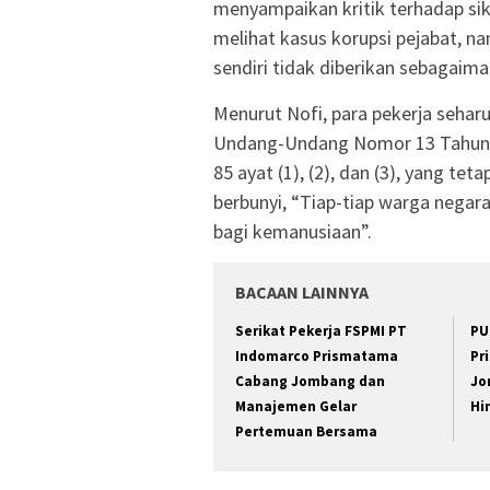
menyampaikan kritik terhadap sik
melihat kasus korupsi pejabat, 
sendiri tidak diberikan sebagaim
Menurut Nofi, para pekerja seha
Undang-Undang Nomor 13 Tahun 2
85 ayat (1), (2), dan (3), yang t
berbunyi, “Tiap-tiap warga negar
bagi kemanusiaan”.
BACAAN LAINNYA
Serikat Pekerja FSPMI PT
PU
Indomarco Prismatama
Pr
Cabang Jombang dan
Jo
Manajemen Gelar
Hi
Pertemuan Bersama