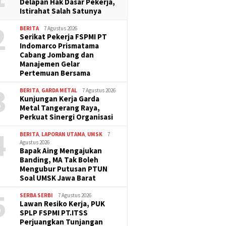
Delapan Hak Dasar Pekerja,
Istirahat Salah Satunya
2
BERITA
7 Agustus 2026
Serikat Pekerja FSPMI PT
Indomarco Prismatama
Cabang Jombang dan
Manajemen Gelar
Pertemuan Bersama
3
BERITA
,
GARDA METAL
7 Agustus 2026
Kunjungan Kerja Garda
Metal Tangerang Raya,
Perkuat Sinergi Organisasi
4
BERITA
,
LAPORAN UTAMA
,
UMSK
7
Agustus 2026
Bapak Aing Mengajukan
Banding, MA Tak Boleh
Mengubur Putusan PTUN
Soal UMSK Jawa Barat
5
SERBA SERBI
7 Agustus 2026
Lawan Resiko Kerja, PUK
SPLP FSPMI PT.ITSS
Perjuangkan Tunjangan