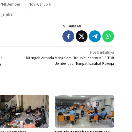
PMI Jember
Novi Cahyo H
a jember
SEBARKAN
Pos berikutnya
an
Ditengah Armada Mengalami Trouble, Kantor KC FSPMI
y
Jember Jadi Tempat Istirahat Pekerja
PT Indomarco
Panitia Tetapkan Peraturan