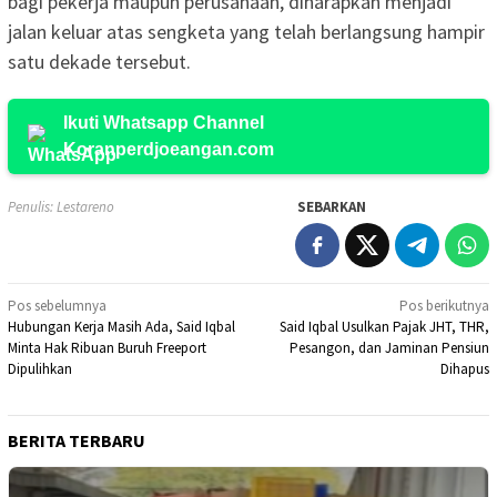
bagi pekerja maupun perusahaan, diharapkan menjadi
jalan keluar atas sengketa yang telah berlangsung hampir
satu dekade tersebut.
Ikuti Whatsapp Channel
Koranperdjoeangan.com
Penulis: Lestareno
SEBARKAN
Navigasi
Pos sebelumnya
Pos berikutnya
Hubungan Kerja Masih Ada, Said Iqbal
Said Iqbal Usulkan Pajak JHT, THR,
pos
Minta Hak Ribuan Buruh Freeport
Pesangon, dan Jaminan Pensiun
Dipulihkan
Dihapus
BERITA TERBARU