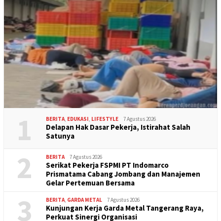
1
BERITA
,
EDUKASI
,
LIFESTYLE
7 Agustus 2026
Delapan Hak Dasar Pekerja, Istirahat Salah
Satunya
2
BERITA
7 Agustus 2026
Serikat Pekerja FSPMI PT Indomarco
Prismatama Cabang Jombang dan Manajemen
Gelar Pertemuan Bersama
3
BERITA
,
GARDA METAL
7 Agustus 2026
Kunjungan Kerja Garda Metal Tangerang Raya,
Perkuat Sinergi Organisasi