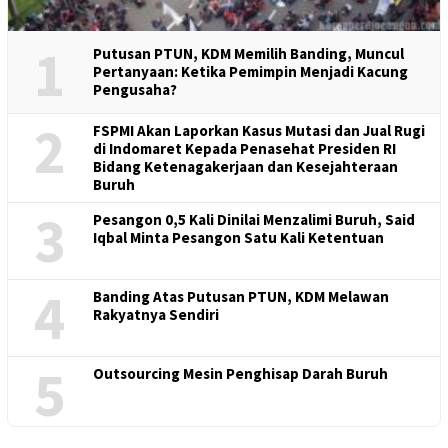
1
Putusan PTUN, KDM Memilih Banding, Muncul
Pertanyaan: Ketika Pemimpin Menjadi Kacung
Pengusaha?
2
FSPMI Akan Laporkan Kasus Mutasi dan Jual Rugi
di Indomaret Kepada Penasehat Presiden RI
Bidang Ketenagakerjaan dan Kesejahteraan
Buruh
3
Pesangon 0,5 Kali Dinilai Menzalimi Buruh, Said
Iqbal Minta Pesangon Satu Kali Ketentuan
4
Banding Atas Putusan PTUN, KDM Melawan
Rakyatnya Sendiri
5
Outsourcing Mesin Penghisap Darah Buruh