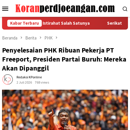
Loncat
Menu
ke
Mobile
konten
sar Pekerja, Istirahat Salah Satunya
Kabar Terbaru
Serikat Pekerja F
Beranda
Berita
PHK
Penyelesaian PHK Ribuan Pekerja PT
Freeport, Presiden Partai Buruh: Mereka
Akan Dipanggil
Redaksi KPonline
2 Juli 2026
768 views