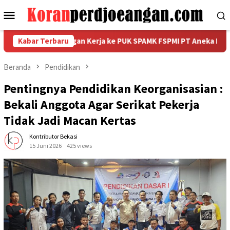
Loncat
Menu
ke
Mobile
konten
utkan Kunjungan Kerja ke PUK SPAMK FSPMI PT Aneka Komkar Utam
Kabar Terbaru
Beranda
Pendidikan
Pentingnya Pendidikan Keorganisasian :
Bekali Anggota Agar Serikat Pekerja
Tidak Jadi Macan Kertas
Kontributor Bekasi
15 Juni 2026
425 views