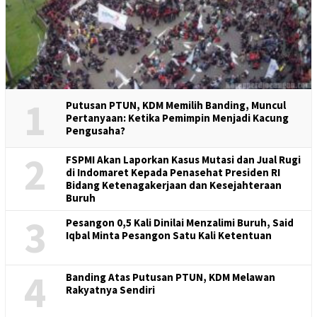
1
Putusan PTUN, KDM Memilih Banding, Muncul
Pertanyaan: Ketika Pemimpin Menjadi Kacung
Pengusaha?
2
FSPMI Akan Laporkan Kasus Mutasi dan Jual Rugi
di Indomaret Kepada Penasehat Presiden RI
Bidang Ketenagakerjaan dan Kesejahteraan
Buruh
3
Pesangon 0,5 Kali Dinilai Menzalimi Buruh, Said
Iqbal Minta Pesangon Satu Kali Ketentuan
4
Banding Atas Putusan PTUN, KDM Melawan
Rakyatnya Sendiri