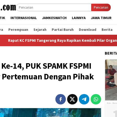
Pencarian
TIK
INTERNASIONAL
JAMKESWATCH
LAINNYA
JAWA TIMUR
ra
Perempuan
Sejarah
Partai Buruh
Download
Berita
 FSPMI Tangerang Raya Rapikan Kembali Pilar Organisasi
BERIT
 Ke-14, PUK SPAMK FSPMI
r Pertemuan Dengan Pihak