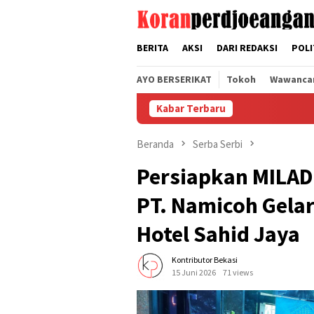
Loncat
tutup
ke
konten
BERITA
AKSI
DARI REDAKSI
POLI
AYO BERSERIKAT
Tokoh
Wawanca
Kabar Terbaru
Rapat KC
Beranda
Serba Serbi
Persiapkan MILAD
PT. Namicoh Gela
Hotel Sahid Jaya
Kontributor Bekasi
15 Juni 2026
71 views