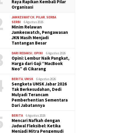
Raya Rapikan Kembali Pilar
Organisasi
2
JAMKESWATCH
,
PILAR
,
SERBA
SERBI
6 Agustus 2026
Minim Relawan
Jamkeswatch, Pengawasan
JKN Masih Menjadi
Tantangan Besar
3
DARI REDAKSI
,
OPINI
6 Agustus 2026
Opini: Lembur Naik Pangkat,
Harga dari Gaji “MacBook
Neo” di Cikarang
4
BERITA
,
UMSK
6 Agustus 2026
Sengketa UMSK Jabar 2026
Tak Berkesudahan, Dedi
Mulyadi Terancam
Pemberhentian Sementara
Dari Jabatannya
5
BERITA
6 Agustus 2026
Mencari Nafkah dengan
Jadwal Fleksibel: Ketika
Menjadi Mitra Pengemudi