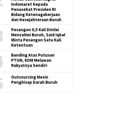
Indomaret Kepada
Penasehat Presiden RI
Bidang Ketenagakerjaan
dan Kesejahteraan Buruh
3
Pesangon 0,5 Kali Dinilai
Menzalimi Buruh, Said Iqbal
Minta Pesangon Satu Kali
Ketentuan
4
Banding Atas Putusan
PTUN, KDM Melawan
Rakyatnya Sendiri
5
Outsourcing Mesin
Penghisap Darah Buruh