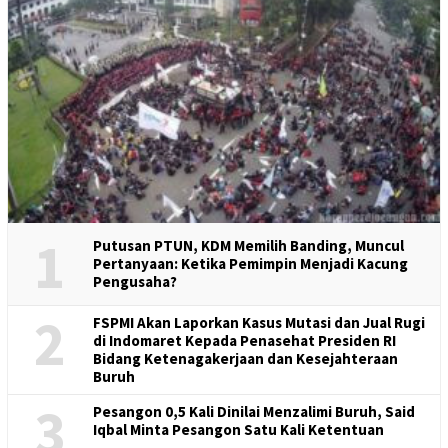
1
Putusan PTUN, KDM Memilih Banding, Muncul
Pertanyaan: Ketika Pemimpin Menjadi Kacung
Pengusaha?
2
FSPMI Akan Laporkan Kasus Mutasi dan Jual Rugi
di Indomaret Kepada Penasehat Presiden RI
Bidang Ketenagakerjaan dan Kesejahteraan
Buruh
3
Pesangon 0,5 Kali Dinilai Menzalimi Buruh, Said
Iqbal Minta Pesangon Satu Kali Ketentuan