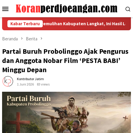
Loncat
Menu
ke
Mobile
konten
asi Indikator Pemulihan Kabupaten Langkat, Ini Hasil Laporan Ka
Kabar Terbaru
Beranda
Berita
Partai Buruh Probolinggo Ajak Pengurus
dan Anggota Nobar Film ‘PESTA BABI’
Minggu Depan
Kontributor Jatim
1 Juni 2026
83 views