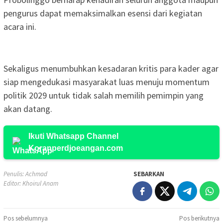
pengurus dapat memaksimalkan esensi dari kegiatan
acara ini.
Sekaligus menumbuhkan kesadaran kritis para kader agar
siap mengedukasi masyarakat luas menuju momentum
politik 2029 untuk tidak salah memilih pemimpin yang
akan datang.
Ikuti Whatsapp Channel
Koranperdjoeangan.com
Penulis: Achmad
SEBARKAN
Editor: Khoirul Anam
Navigasi
Pos sebelumnya
Pos berikutnya