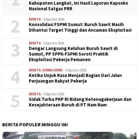
Kabupaten Langkat, Ini Hasil Laporan Kaposko
Nasional Satgas PRR
2
BERITA
6 Agustus 2026
Konsolidasi FSPMI Sumut: Buruh Sawit Masih
Dihantui Target Tinggi dan Ancaman Eksploitasi
3
BERITA
6 Agustus 2026
Dengar Langsung Keluhan Buruh Sawit di
Sumut, PP SPPK-FSPMI Soroti Praktik
Eksploitasi Pekerja Pemanen
4
BERITA
,
SERBA SERBI
6 Agustus 2026
Ketika Unjuk Rasa Menjadi Bagian Dari Jalan
Perjuangan Rakyat Pekerja
5
BERITA
6 Agustus 2026
Sidak Turba PKP RI Bidang Ketenagakerjaan dan
Kesejahteraan Buruh di PT Nam Nam
BERITA POPULER MINGGU INI