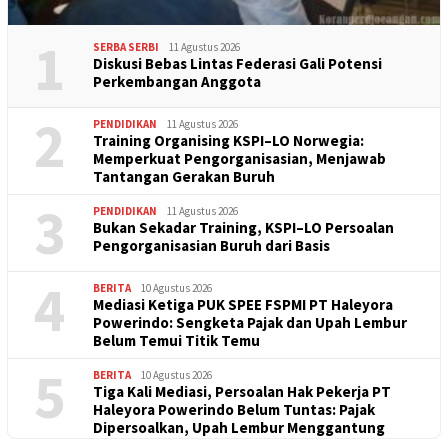
1
SERBA SERBI
11 Agustus 2026
Diskusi Bebas Lintas Federasi Gali Potensi
Perkembangan Anggota
2
PENDIDIKAN
11 Agustus 2026
Training Organising KSPI–LO Norwegia:
Memperkuat Pengorganisasian, Menjawab
Tantangan Gerakan Buruh
3
PENDIDIKAN
11 Agustus 2026
Bukan Sekadar Training, KSPI–LO Persoalan
Pengorganisasian Buruh dari Basis
4
BERITA
10 Agustus 2026
Mediasi Ketiga PUK SPEE FSPMI PT Haleyora
Powerindo: Sengketa Pajak dan Upah Lembur
Belum Temui Titik Temu
5
BERITA
10 Agustus 2026
Tiga Kali Mediasi, Persoalan Hak Pekerja PT
Haleyora Powerindo Belum Tuntas: Pajak
Dipersoalkan, Upah Lembur Menggantung