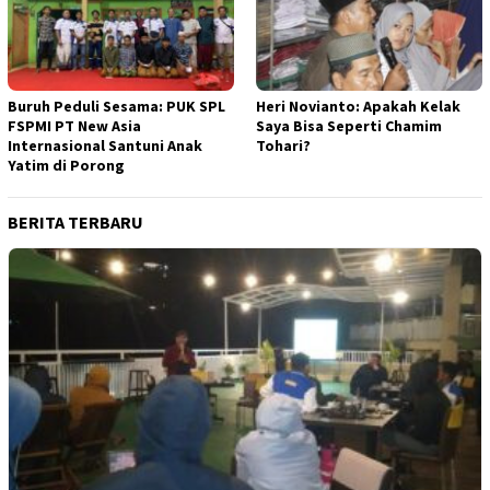
Buruh Peduli Sesama: PUK SPL
Heri Novianto: Apakah Kelak
FSPMI PT New Asia
Saya Bisa Seperti Chamim
Internasional Santuni Anak
Tohari?
Yatim di Porong
BERITA TERBARU