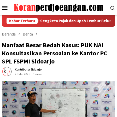
Loncat
Menu
ke
Mobile
konten
Powerindo: Sengketa Pajak dan Upah Lembur Belum Temui Titik 
Kabar Terbaru
Beranda
Berita
Manfaat Besar Bedah Kasus: PUK NAI
Konsultasikan Persoalan ke Kantor PC
SPL FSPMI Sidoarjo
Kontributor Sidoarjo
26 Mei 2025
0 views