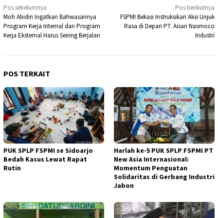
Navigasi
Pos sebelumnya
Pos berikutnya
Moh Abidin Ingatkan Bahwasannya
FSPMI Bekasi Instruksikan Aksi Unjuk
pos
Program Kerja Internal dan Program
Rasa di Depan PT. Aisan Nasmoco
Kerja Eksternal Harus Seiring Berjalan
Industri
POS TERKAIT
PUK SPLP FSPMI se Sidoarjo
Harlah ke-5 PUK SPLP FSPMI PT
Bedah Kasus Lewat Rapat
New Asia Internasional:
Rutin
Momentum Penguatan
Solidaritas di Gerbang Industri
Jabon