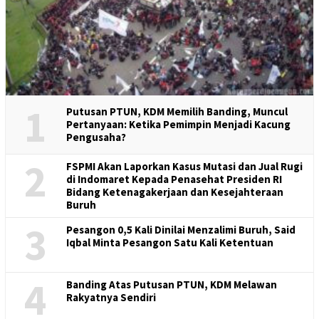
1
Putusan PTUN, KDM Memilih Banding, Muncul
Pertanyaan: Ketika Pemimpin Menjadi Kacung
Pengusaha?
2
FSPMI Akan Laporkan Kasus Mutasi dan Jual Rugi
di Indomaret Kepada Penasehat Presiden RI
Bidang Ketenagakerjaan dan Kesejahteraan
Buruh
3
Pesangon 0,5 Kali Dinilai Menzalimi Buruh, Said
Iqbal Minta Pesangon Satu Kali Ketentuan
4
Banding Atas Putusan PTUN, KDM Melawan
Rakyatnya Sendiri