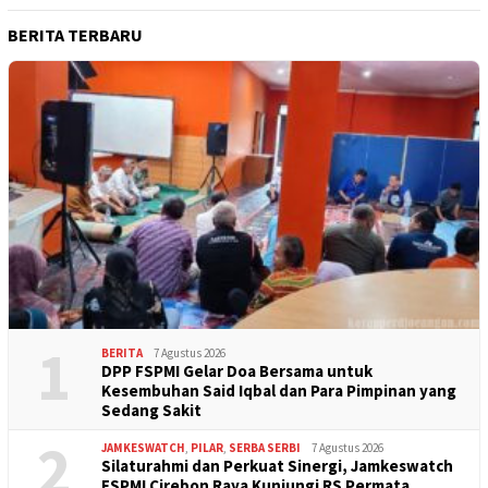
BERITA TERBARU
1
BERITA
7 Agustus 2026
DPP FSPMI Gelar Doa Bersama untuk
Kesembuhan Said Iqbal dan Para Pimpinan yang
Sedang Sakit
2
JAMKESWATCH
,
PILAR
,
SERBA SERBI
7 Agustus 2026
Silaturahmi dan Perkuat Sinergi, Jamkeswatch
FSPMI Cirebon Raya Kunjungi RS Permata