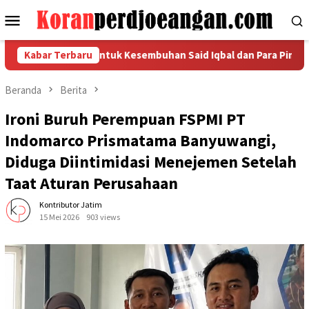
Loncat
Menu
ke
Mobile
konten
 Bersama untuk Kesembuhan Said Iqbal dan Para Pimpinan yang 
Kabar Terbaru
Beranda
Berita
Ironi Buruh Perempuan FSPMI PT
Indomarco Prismatama Banyuwangi,
Diduga Diintimidasi Menejemen Setelah
Taat Aturan Perusahaan
Kontributor Jatim
15 Mei 2026
903 views