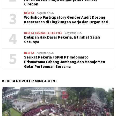
Cirebon
3
BERITA
7 Agustus 2026
Workshop Participatory Gender Audit Dorong
Kesetaraan di Lingkungan Kerja dan Organisasi
4
BERITA
,
EDUKASI
,
LIFESTYLE
7 Agustus 2026
Delapan Hak Dasar Pekerja, Istirahat Salah
Satunya
5
BERITA
7 Agustus 2026
Serikat Pekerja FSPMI PT Indomarco
Prismatama Cabang Jombang dan Manajemen
Gelar Pertemuan Bersama
BERITA POPULER MINGGU INI