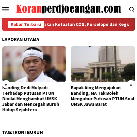
Loncat
Menu
ke
Mobile
konten
PMI Bekasi Tegaskan Ketaatan COS, Porselope dan Kegiatan Sosi
Kabar Terbaru
LAPORAN UTAMA
«
»
yadi
Bapak Aing Mengajukan
Sengketa UMSK J
n PTUN
Banding, MA Tak Boleh
Tak Berkesudaha
bat UMSK
Mengubur Putusan PTUN Soal
Mulyadi Teranca
gah Buruh
UMSK Jawa Barat
Pemberhentian 
Dari Jabatannya
TAG:
IRONI BURUH