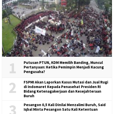
1
Putusan PTUN, KDM Memilih Banding, Muncul
Pertanyaan: Ketika Pemimpin Menjadi Kacung
Pengusaha?
2
FSPMI Akan Laporkan Kasus Mutasi dan Jual Rugi
di Indomaret Kepada Penasehat Presiden RI
Bidang Ketenagakerjaan dan Kesejahteraan
Buruh
3
Pesangon 0,5 Kali Dinilai Menzalimi Buruh, Said
Iqbal Minta Pesangon Satu Kali Ketentuan