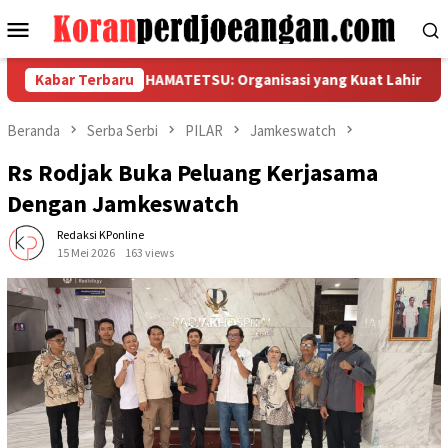
Loncat
Menu
ke
Mobile
konten
PAMK FSPMI PT HAMATETSU: Organisasi yang Kuat Lahir dari Ang
Kabar Terbaru
Beranda
Serba Serbi
PILAR
Jamkeswatch
Rs Rodjak Buka Peluang Kerjasama
Dengan Jamkeswatch
Redaksi KPonline
15 Mei 2026
163 views