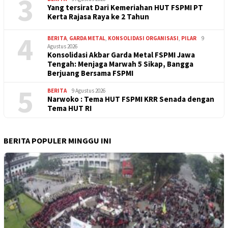
3
Yang tersirat Dari Kemeriahan HUT FSPMI PT
Kerta Rajasa Raya ke 2 Tahun
4
BERITA
,
GARDA METAL
,
KONSOLIDASI ORGANISASI
,
PILAR
9
Agustus 2026
Konsolidasi Akbar Garda Metal FSPMI Jawa
Tengah: Menjaga Marwah 5 Sikap, Bangga
Berjuang Bersama FSPMI
5
BERITA
9 Agustus 2026
Narwoko : Tema HUT FSPMI KRR Senada dengan
Tema HUT RI
BERITA POPULER MINGGU INI