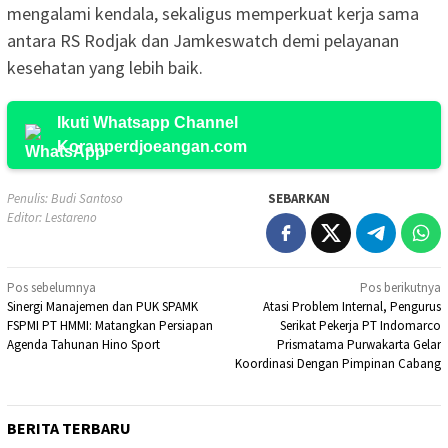
mengalami kendala, sekaligus memperkuat kerja sama
antara RS Rodjak dan Jamkeswatch demi pelayanan
kesehatan yang lebih baik.
Ikuti Whatsapp Channel
Koranperdjoeangan.com
Penulis: Budi Santoso
SEBARKAN
Editor: Lestareno
Navigasi
Pos sebelumnya
Pos berikutnya
Sinergi Manajemen dan PUK SPAMK
Atasi Problem Internal, Pengurus
pos
FSPMI PT HMMI: Matangkan Persiapan
Serikat Pekerja PT Indomarco
Agenda Tahunan Hino Sport
Prismatama Purwakarta Gelar
Koordinasi Dengan Pimpinan Cabang
BERITA TERBARU