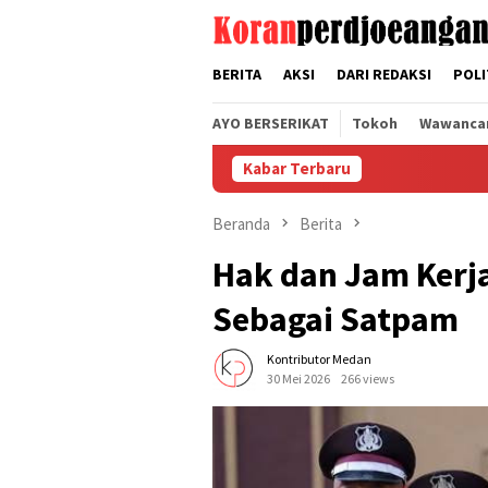
Loncat
tutup
ke
konten
BERITA
AKSI
DARI REDAKSI
POLI
AYO BERSERIKAT
Tokoh
Wawanca
Kabar Terbaru
Rakor SPL
Beranda
Berita
Hak dan Jam Kerj
Sebagai Satpam
Kontributor Medan
30 Mei 2026
266 views