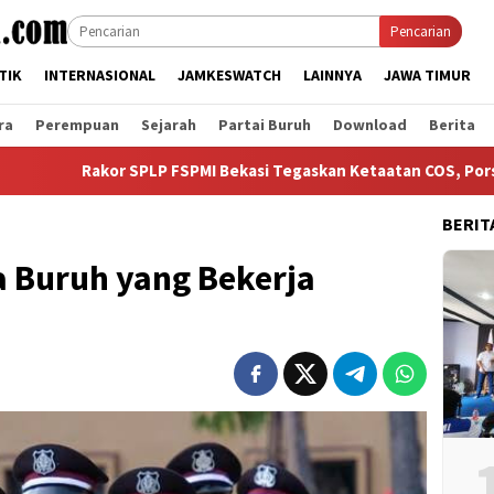
Pencarian
TIK
INTERNASIONAL
JAMKESWATCH
LAINNYA
JAWA TIMUR
ra
Perempuan
Sejarah
Partai Buruh
Download
Berita
P FSPMI Bekasi Tegaskan Ketaatan COS, Porselope dan Kegiatan 
BERIT
a Buruh yang Bekerja