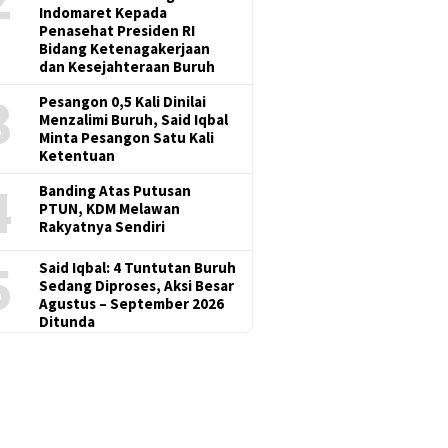
Indomaret Kepada
Penasehat Presiden RI
Bidang Ketenagakerjaan
dan Kesejahteraan Buruh
3
Pesangon 0,5 Kali Dinilai
Menzalimi Buruh, Said Iqbal
Minta Pesangon Satu Kali
Ketentuan
4
Banding Atas Putusan
PTUN, KDM Melawan
Rakyatnya Sendiri
5
Said Iqbal: 4 Tuntutan Buruh
Sedang Diproses, Aksi Besar
Agustus – September 2026
Ditunda