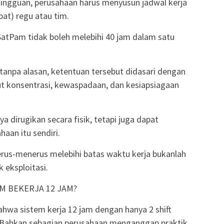
mingguan, perusahaan harus menyusun jadwal kerja
at) regu atau tim.
 SatPam tidak boleh melebihi 40 jam dalam satu
tanpa alasan, ketentuan tersebut didasari dengan
 konsentrasi, kewaspadaan, dan kesiapsiagaan
 dirugikan secara fisik, tetapi juga dapat
an itu sendiri.
us-menerus melebihi batas waktu kerja bukanlah
 eksploitasi.
M BEKERJA 12 JAM?
hwa sistem kerja 12 jam dengan hanya 2 shift
 Bahkan sebagian perusahaan menganggap praktik