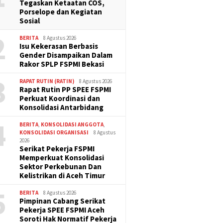
Tegaskan Ketaatan COS,
Porselope dan Kegiatan
Sosial
2
BERITA
8 Agustus 2026
Isu Kekerasan Berbasis
Gender Disampaikan Dalam
Rakor SPLP FSPMI Bekasi
3
RAPAT RUTIN (RATIN)
8 Agustus 2026
Rapat Rutin PP SPEE FSPMI
Perkuat Koordinasi dan
Konsolidasi Antarbidang
4
BERITA
,
KONSOLIDASI ANGGOTA
,
KONSOLIDASI ORGANISASI
8 Agustus
2026
Serikat Pekerja FSPMI
Memperkuat Konsolidasi
Sektor Perkebunan Dan
Kelistrikan di Aceh Timur
5
BERITA
8 Agustus 2026
Pimpinan Cabang Serikat
Pekerja SPEE FSPMI Aceh
Soroti Hak Normatif Pekerja