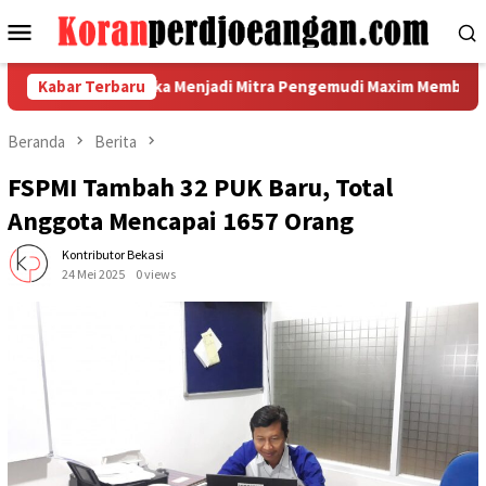
Loncat
Menu
ke
Mobile
konten
leksibel: Ketika Menjadi Mitra Pengemudi Maxim Membantu Seor
Kabar Terbaru
Beranda
Berita
FSPMI Tambah 32 PUK Baru, Total
Anggota Mencapai 1657 Orang
Kontributor Bekasi
24 Mei 2025
0 views