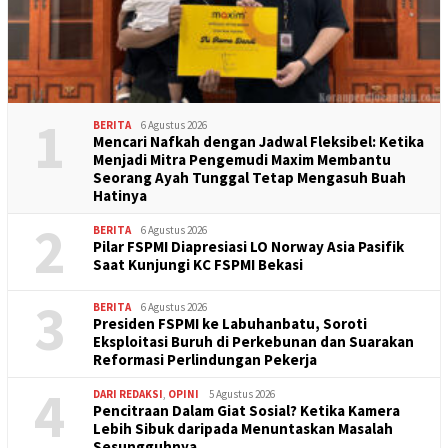
1
BERITA
6 Agustus 2026
Mencari Nafkah dengan Jadwal Fleksibel: Ketika
Menjadi Mitra Pengemudi Maxim Membantu
Seorang Ayah Tunggal Tetap Mengasuh Buah
Hatinya
2
BERITA
6 Agustus 2026
Pilar FSPMI Diapresiasi LO Norway Asia Pasifik
Saat Kunjungi KC FSPMI Bekasi
3
BERITA
6 Agustus 2026
Presiden FSPMI ke Labuhanbatu, Soroti
Eksploitasi Buruh di Perkebunan dan Suarakan
Reformasi Perlindungan Pekerja
4
DARI REDAKSI
,
OPINI
5 Agustus 2026
Pencitraan Dalam Giat Sosial? Ketika Kamera
Lebih Sibuk daripada Menuntaskan Masalah
Sesungguhnya