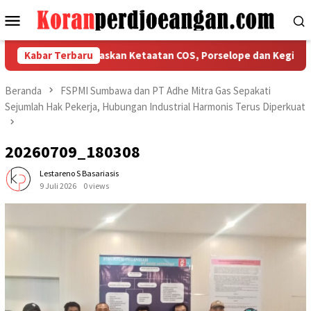
Loncat
Menu
ke
Mobile
konten
PMI Bekasi Tegaskan Ketaatan COS, Porselope dan Kegiatan Sosi
Kabar Terbaru
Beranda
FSPMI Sumbawa dan PT Adhe Mitra Gas Sepakati
Sejumlah Hak Pekerja, Hubungan Industrial Harmonis Terus Diperkuat
20260709_180308
Lestareno S Basariasis
9 Juli 2026
0 views