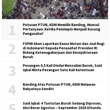
1
Putusan PTUN, KDM Memilih Banding, Muncul
Pertanyaan: Ketika Pemimpin Menjadi Kacung
Pengusaha?
2
FSPMI Akan Laporkan Kasus Mutasi dan Jual Rugi
di Indomaret Kepada Penasehat Presiden RI
Bidang Ketenagakerjaan dan Kesejahteraan
Buruh
3
Pesangon 0,5 Kali Dinilai Menzalimi Buruh, Said
Iqbal Minta Pesangon Satu Kali Ketentuan
4
Banding Atas Putusan PTUN, KDM Melawan
Rakyatnya Sendiri
5
Said Iqbal: 4 Tuntutan Buruh Sedang Diproses,
Aksi Besar Agustus – September 2026 Ditunda