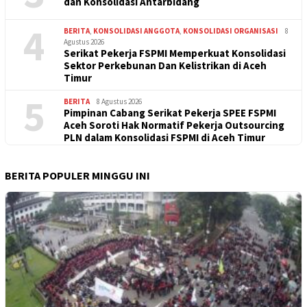
dan Konsolidasi Antarbidang
4
BERITA
,
KONSOLIDASI ANGGOTA
,
KONSOLIDASI ORGANISASI
8
Agustus 2026
Serikat Pekerja FSPMI Memperkuat Konsolidasi
Sektor Perkebunan Dan Kelistrikan di Aceh
Timur
5
BERITA
8 Agustus 2026
Pimpinan Cabang Serikat Pekerja SPEE FSPMI
Aceh Soroti Hak Normatif Pekerja Outsourcing
PLN dalam Konsolidasi FSPMI di Aceh Timur
BERITA POPULER MINGGU INI