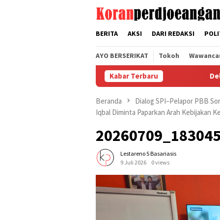
Loncat
tutup
ke
konten
BERITA
AKSI
DARI REDAKSI
POLI
AYO BERSERIKAT
Tokoh
Wawanca
Kabar Terbaru
Delapan Hak
Beranda
Dialog SPI–Pelapor PBB So
Iqbal Diminta Paparkan Arah Kebijakan 
20260709_18304
Lestareno S Basariasis
9 Juli 2026
0 views