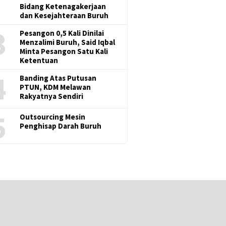
Bidang Ketenagakerjaan
dan Kesejahteraan Buruh
3
Pesangon 0,5 Kali Dinilai
Menzalimi Buruh, Said Iqbal
Minta Pesangon Satu Kali
Ketentuan
4
Banding Atas Putusan
PTUN, KDM Melawan
Rakyatnya Sendiri
5
Outsourcing Mesin
Penghisap Darah Buruh