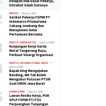
Delapan Hak Dasar Pekerja,
Istirahat Salah Satunya
2
BERITA
7 Agustus 2026
Serikat Pekerja FSPMI PT
Indomarco Prismatama
Cabang Jombang dan
Manajemen Gelar
Pertemuan Bersama
3
BERITA
,
GARDA METAL
7 Agustus 2026
Kunjungan Kerja Garda
Metal Tangerang Raya,
Perkuat Sinergi Organisasi
4
BERITA
,
LAPORAN UTAMA
,
UMSK
7
Agustus 2026
Bapak Aing Mengajukan
Banding, MA Tak Boleh
Mengubur Putusan PTUN
Soal UMSK Jawa Barat
5
SERBA SERBI
7 Agustus 2026
Lawan Resiko Kerja, PUK
SPLP FSPMI PT.ITSS
Perjuangkan Tunjangan