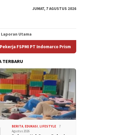
JUMAT, 7 AGUSTUS 2026
Laporan Utama
 FSPMI PT Indomarco Prismatama Cabang Jombang dan Manajemen
A TERBARU
1
BERITA
,
EDUKASI
,
LIFESTYLE
7
Agustus 2026