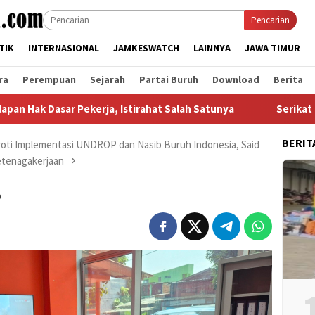
Pencarian
TIK
INTERNASIONAL
JAMKESWATCH
LAINNYA
JAWA TIMUR
ra
Perempuan
Sejarah
Partai Buruh
Download
Berita
 Dasar Pekerja, Istirahat Salah Satunya
Serikat Pekerja
BERIT
roti Implementasi UNDROP dan Nasib Buruh Indonesia, Said
Ketenagakerjaan
5