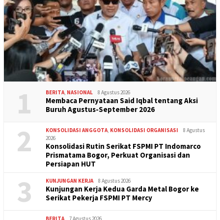
1
BERITA
,
NASIONAL
8 Agustus 2026
Membaca Pernyataan Said Iqbal tentang Aksi
Buruh Agustus-September 2026
2
KONSOLIDASI ANGGOTA
,
KONSOLIDASI ORGANISASI
8 Agustus
2026
Konsolidasi Rutin Serikat FSPMI PT Indomarco
Prismatama Bogor, Perkuat Organisasi dan
Persiapan HUT
3
KUNJUNGAN KERJA
8 Agustus 2026
Kunjungan Kerja Kedua Garda Metal Bogor ke
Serikat Pekerja FSPMI PT Mercy
BERITA
7 Agustus 2026