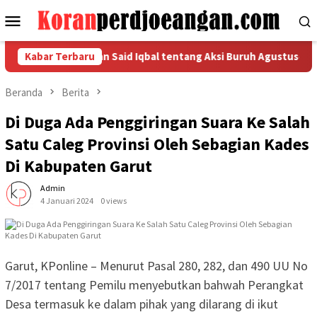
Loncat
Menu
ke
Mobile
konten
aca Pernyataan Said Iqbal tentang Aksi Buruh Agustus-Septemb
Kabar Terbaru
Beranda
Berita
Di Duga Ada Penggiringan Suara Ke Salah
Satu Caleg Provinsi Oleh Sebagian Kades
Di Kabupaten Garut
Admin
4 Januari 2024
0 views
Garut, KPonline – Menurut Pasal 280, 282, dan 490 UU No
7/2017 tentang Pemilu menyebutkan bahwah Perangkat
Desa termasuk ke dalam pihak yang dilarang di ikut