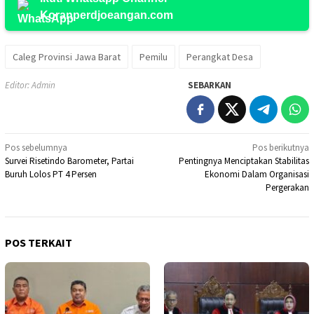
Koranperdjoeangan.com
Caleg Provinsi Jawa Barat
Pemilu
Perangkat Desa
Editor: Admin
SEBARKAN
Navigasi
Pos sebelumnya
Pos berikutnya
Survei Risetindo Barometer, Partai
Pentingnya Menciptakan Stabilitas
pos
Buruh Lolos PT 4 Persen
Ekonomi Dalam Organisasi
Pergerakan
POS TERKAIT