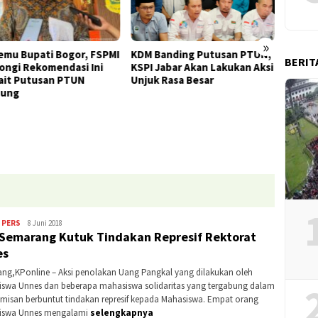
»
KDM Banding Putusan PTUN,
Perda 
emu Bupati Bogor, FSPMI
BERIT
KSPI Jabar Akan Lakukan Aksi
Keras
ongi Rekomendasi Ini
Unjuk Rasa Besar
atas 
ait Putusan PTUN
2026
dung
 PERS
Kontributor
8 Juni 2018
Semarang Kutuk Tindakan Represif Rektorat
Jateng
es
ng,KPonline – Aksi penolakan Uang Pangkal yang dilakukan oleh
swa Unnes dan beberapa mahasiswa solidaritas yang tergabung dalam
amisan berbuntut tindakan represif kepada Mahasiswa. Empat orang
iswa Unnes mengalami
selengkapnya