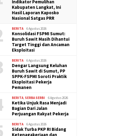
Indikator Pemulihan
Kabupaten Langkat, Ini
Hasil Laporan Kaposko
Nasional Satgas PRR
2
BERITA
6 Agustus 2026
Konsolidasi FSPMI Sumut:
Buruh Sawit Masih Dihantui
Target Tinggi dan Ancaman
Eksploitasi
3
BERITA
6 Agustus 2026
Dengar Langsung Keluhan
Buruh Sawit di Sumut, PP
SPPK-FSPMI Soroti Praktik
Eksploitasi Pekerja
Pemanen
4
BERITA
,
SERBA SERBI
6 Agustus 2026
Ketika Unjuk Rasa Menjadi
Bagian Dari Jalan
Perjuangan Rakyat Pekerja
5
BERITA
6 Agustus 2026
Sidak Turba PKP RI Bidang
Ketenagakerjaan dan