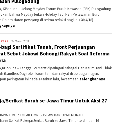
asan Pulogadung
a, KPonline – Jelang Mayday Forum Buruh Kawasan (FBK) Pulogadung
ukan bahwa Mayday bukan Holiday Tapi Hari Perlawanan Buruh
 Dalam siaran pers yang di terima redaksi pagi ini (28/4/18)
gkapnya
 PERS
Redaksi
29 Maret 2018
-bagi Sertifikat Tanah, Front Perjuangan
KPonline
at Sebut Jokowi Bohongi Rakyat Soal Reforma
ria
a,KPonline – Tanggal 29 Maret diperingati sebagai Hari Kaum Tani Tidak
ah (Landless Day) oleh kaum tani dan rakyat di berbagai negeri.
pan peringatan ini pada 14 tahun lalu, bersamaan
selengkapnya
erja/Serikat Buruh se-Jawa Timur Untuk Aksi 27
JAWA TIMUR TOLAK OMNIBUS LAW DAN UPAH MURAH.
ansi Serikat Pekerja/Serikat Buruh se-Jawa Timur terdiri dari 16