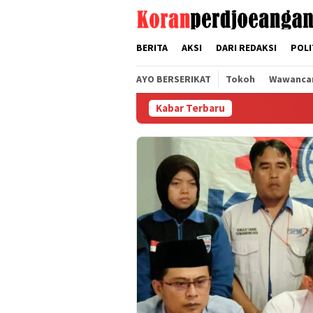
Loncat
tutup
ke
konten
BERITA
AKSI
DARI REDAKSI
POLI
AYO BERSERIKAT
Tokoh
Wawanca
Kabar Terbaru
Gelar R