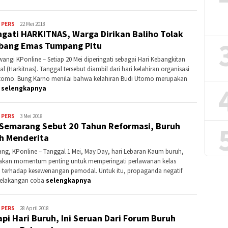
 PERS
Redaksi
22 Mei 2018
ngati HARKITNAS, Warga Dirikan Baliho Tolak
KPonline
bang Emas Tumpang Pitu
angi KPonline – Setiap 20 Mei diperingati sebagai Hari Kebangkitan
l (Harkitnas). Tanggal tersebut diambil dari hari kelahiran organisasi
tomo. Bung Karno menilai bahwa kelahiran Budi Utomo merupakan
l
selengkapnya
 PERS
Kontributor
3 Mei 2018
Semarang Sebut 20 Tahun Reformasi, Buruh
Jateng
h Menderita
ng, KPonline – Tanggal 1 Mei, May Day, hari Lebaran Kaum buruh,
kan momentum penting untuk memperingati perlawanan kelas
a terhadap kesewenangan pemodal. Untuk itu, propaganda negatif
belakangan coba
selengkapnya
 PERS
Redaksi
28 April 2018
pi Hari Buruh, Ini Seruan Dari Forum Buruh
KPonline