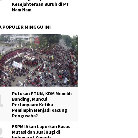
Kesejahteraan Buruh di PT
Nam Nam
KSPI Jawa Barat Kecam
Sengketa UMSK Jabar 2026
Banding
A POPULER MINGGU INI
 Banding Gubernur KDM
Tak Berkesudahan, Dedi
UMSK Ja
Putusan PTUN UMSK
Mulyadi Terancam
KSPI: Y
Pemberhentian Sementara
Pengusa
Dari Jabatannya
Gubernu
Banding
1
Putusan PTUN, KDM Memilih
Banding, Muncul
Pertanyaan: Ketika
Pemimpin Menjadi Kacung
Pengusaha?
2
FSPMI Akan Laporkan Kasus
Mutasi dan Jual Rugi di
Indomaret Kepada