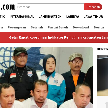
Pencarian
TIK
INTERNASIONAL
JAMKESWATCH
LAINNYA
JAWA TIMUR
ra
Perempuan
Sejarah
Partai Buruh
Download
Berita
apat Koordinasi Indikator Pemulihan Kabupaten Langkat, Ini Has
BERIT