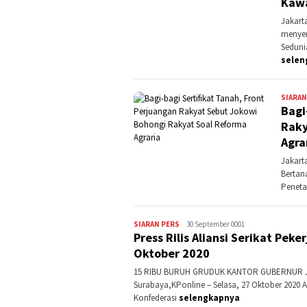
Kaw
Jakart
menyer
Sedunia
selen
SIARAN
Bagi
Raky
Agra
Jakart
Bertan
Peneta
SIARAN PERS
Kontributor
30 September 0001
Press Rilis Aliansi Serikat Pek
Jatim
Oktober 2020
15 RIBU BURUH GRUDUK KANTOR GUBERNUR 
Surabaya,KPonline – Selasa, 27 Oktober 2020 Ali
Konfederasi
selengkapnya