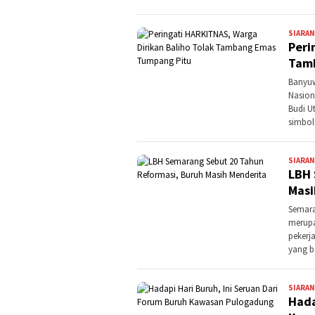
SIARAN
Peri
Tam
Banyuw
Nasiona
Budi U
simbo
SIARAN
LBH 
Masi
Semara
merupa
pekerj
yang 
SIARAN
Hada