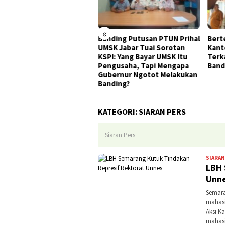
«
gketa UMSK Jabar 2026
Banding Putusan PTUN Prihal
Bert
 Berkesudahan, Dedi
UMSK Jabar Tuai Sorotan
Kant
yadi Terancam
KSPI: Yang Bayar UMSK Itu
Terk
mberhentian Sementara
Pengusaha, Tapi Mengapa
Ban
i Jabatannya
Gubernur Ngotot Melakukan
Banding?
KATEGORI:
SIARAN PERS
Siaran Pers
SIARAN
LBH 
Unn
Semara
mahasi
Aksi K
mahas