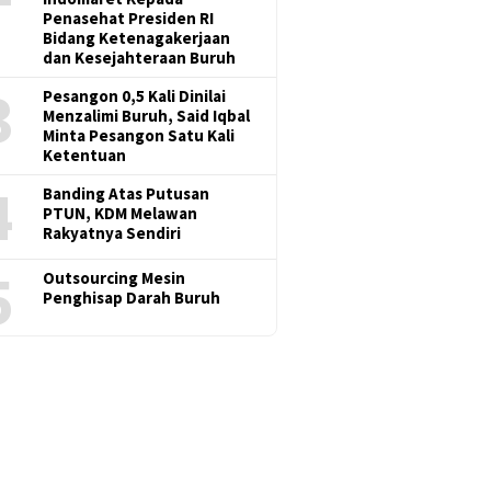
Penasehat Presiden RI
Bidang Ketenagakerjaan
dan Kesejahteraan Buruh
3
Pesangon 0,5 Kali Dinilai
Menzalimi Buruh, Said Iqbal
Minta Pesangon Satu Kali
Ketentuan
4
Banding Atas Putusan
PTUN, KDM Melawan
Rakyatnya Sendiri
5
Outsourcing Mesin
Penghisap Darah Buruh