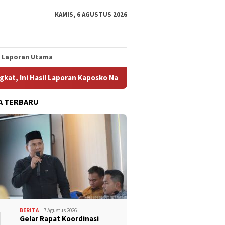
KAMIS, 6 AGUSTUS 2026
Laporan Utama
il Laporan Kaposko Nasional Satgas PRR
Konsolidasi FSPMI
A TERBARU
1
BERITA
7 Agustus 2026
Gelar Rapat Koordinasi