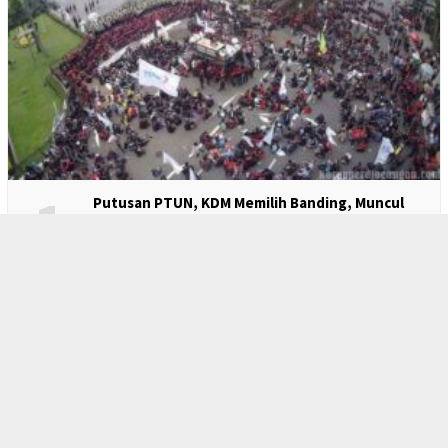
1
Putusan PTUN, KDM Memilih Banding, Muncul
Pertanyaan: Ketika Pemimpin Menjadi Kacung
Pengusaha?
2
FSPMI Akan Laporkan Kasus Mutasi dan Jual Rugi
di Indomaret Kepada Penasehat Presiden RI
Bidang Ketenagakerjaan dan Kesejahteraan
Buruh
3
Pesangon 0,5 Kali Dinilai Menzalimi Buruh, Said
Iqbal Minta Pesangon Satu Kali Ketentuan
Banding Atas Putusan PTUN, KDM Melawan