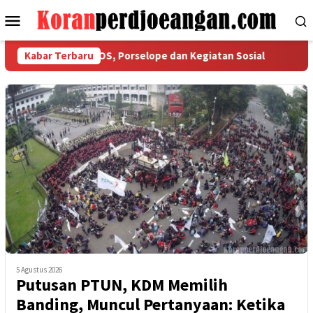
Loncat
Menu
ke
Mobile
konten
 Ketaatan COS, Porselope dan Kegiatan Sosial
Kabar Terbaru
Isu Keker
5 Agustus 2026
Putusan PTUN, KDM Memilih
Banding, Muncul Pertanyaan: Ketika