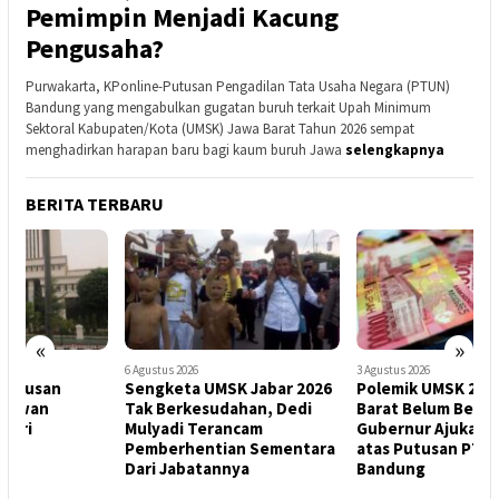
Pemimpin Menjadi Kacung
Pengusaha?
Purwakarta, KPonline-Putusan Pengadilan Tata Usaha Negara (PTUN)
Bandung yang mengabulkan gugatan buruh terkait Upah Minimum
Sektoral Kabupaten/Kota (UMSK) Jawa Barat Tahun 2026 sempat
menghadirkan harapan baru bagi kaum buruh Jawa
selengkapnya
BERITA TERBARU
«
»
6 Agustus 2026
3 Agustus 2026
5
Sengketa UMSK Jabar 2026
Polemik UMSK 2026 Jawa
B
Tak Berkesudahan, Dedi
Barat Belum Berakhir,
P
Mulyadi Terancam
Gubernur Ajukan Banding
S
Pemberhentian Sementara
atas Putusan PTUN
U
Dari Jabatannya
Bandung
M