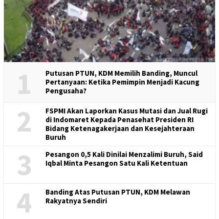
1
Putusan PTUN, KDM Memilih Banding, Muncul
Pertanyaan: Ketika Pemimpin Menjadi Kacung
Pengusaha?
2
FSPMI Akan Laporkan Kasus Mutasi dan Jual Rugi
di Indomaret Kepada Penasehat Presiden RI
Bidang Ketenagakerjaan dan Kesejahteraan
Buruh
3
Pesangon 0,5 Kali Dinilai Menzalimi Buruh, Said
Iqbal Minta Pesangon Satu Kali Ketentuan
4
Banding Atas Putusan PTUN, KDM Melawan
Rakyatnya Sendiri