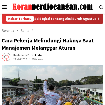
Loncat
Menu
ke
Mobile
konten
 Pernyataan Said Iqbal tentang Aksi Buruh Agustus-September 
Kabar Terbaru
Beranda
Berita
Cara Pekerja Melindungi Haknya Saat
Manajemen Melanggar Aturan
Kontributor Purwakarta
29 Mei 2026
1,088 views