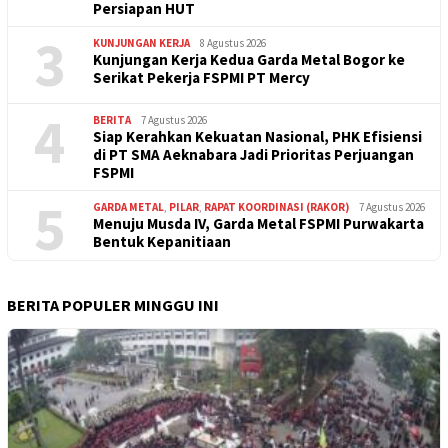
Persiapan HUT
3
KUNJUNGAN KERJA
8 Agustus 2026
Kunjungan Kerja Kedua Garda Metal Bogor ke
Serikat Pekerja FSPMI PT Mercy
4
BERITA
7 Agustus 2026
Siap Kerahkan Kekuatan Nasional, PHK Efisiensi
di PT SMA Aeknabara Jadi Prioritas Perjuangan
FSPMI
5
GARDA METAL
,
PILAR
,
RAPAT KOORDINASI (RAKOR)
7 Agustus 2026
Menuju Musda IV, Garda Metal FSPMI Purwakarta
Bentuk Kepanitiaan
BERITA POPULER MINGGU INI