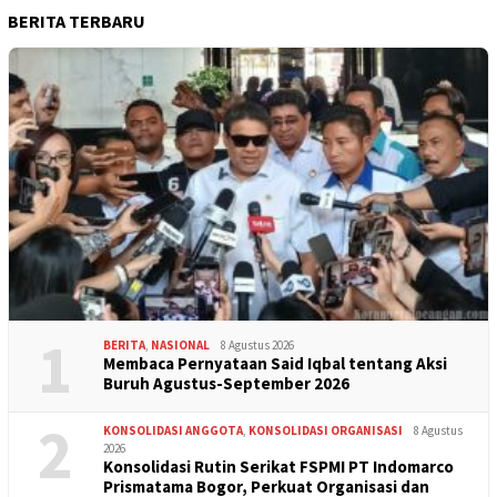
BERITA TERBARU
1
BERITA
,
NASIONAL
8 Agustus 2026
Membaca Pernyataan Said Iqbal tentang Aksi
Buruh Agustus-September 2026
2
KONSOLIDASI ANGGOTA
,
KONSOLIDASI ORGANISASI
8 Agustus
2026
Konsolidasi Rutin Serikat FSPMI PT Indomarco
Prismatama Bogor, Perkuat Organisasi dan