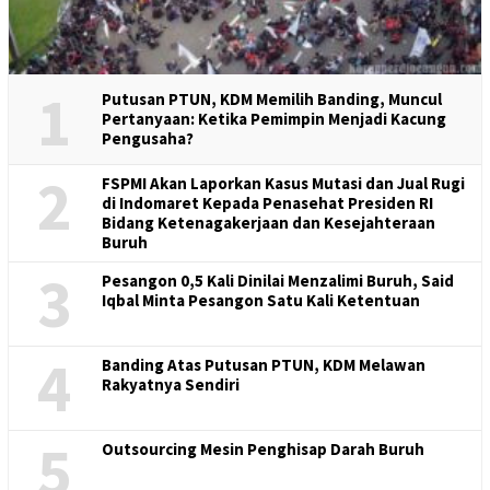
1
Putusan PTUN, KDM Memilih Banding, Muncul
Pertanyaan: Ketika Pemimpin Menjadi Kacung
Pengusaha?
2
FSPMI Akan Laporkan Kasus Mutasi dan Jual Rugi
di Indomaret Kepada Penasehat Presiden RI
Bidang Ketenagakerjaan dan Kesejahteraan
Buruh
3
Pesangon 0,5 Kali Dinilai Menzalimi Buruh, Said
Iqbal Minta Pesangon Satu Kali Ketentuan
4
Banding Atas Putusan PTUN, KDM Melawan
Rakyatnya Sendiri
5
Outsourcing Mesin Penghisap Darah Buruh