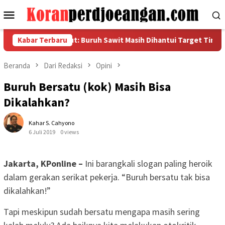
Loncat
Menu
ke
Mobile
konten
asi FSPMI Sumut: Buruh Sawit Masih Dihantui Target Tinggi dan 
Kabar Terbaru
Beranda
Dari Redaksi
Opini
Buruh Bersatu (kok) Masih Bisa
Dikalahkan?
Kahar S. Cahyono
6 Juli 2019
0 views
Jakarta, KPonline –
Ini barangkali slogan paling heroik
dalam gerakan serikat pekerja. “Buruh bersatu tak bisa
dikalahkan!”
Tapi meskipun sudah bersatu mengapa masih sering